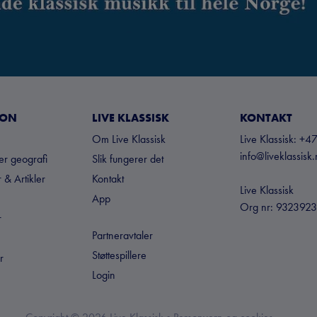
JON
LIVE KLASSISK
KONTAKT
Om Live Klassisk
Live Klassisk: 
info@liveklassisk
ter geografi
Slik fungerer det
 & Artikler
Kontakt
Live Klassisk
App
Org nr: 932392
r
Partneravtaler
Støttespillere
r
Login