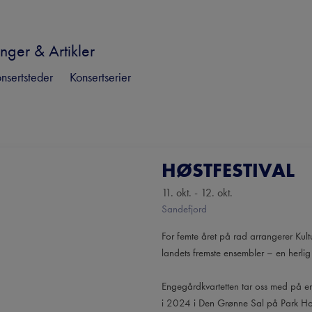
nger & Artikler
nsertsteder
Konsertserier
HØSTFESTIVAL
11. okt. - 12. okt.
Sandefjord
For femte året på rad arrangerer Kultur
landets fremste ensembler – en herlig
Engegårdkvartetten tar oss med på en 
i 2024 i Den Grønne Sal på Park Hote