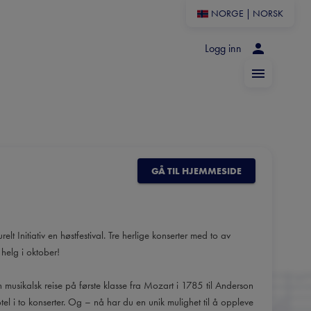
NORGE
|
NORSK
Logg inn
GÅ TIL HJEMMESIDE
elt Initiativ en høstfestival. Tre herlige konserter med to av
 helg i oktober!
musikalsk reise på første klasse fra Mozart i 1785 til Anderson
l i to konserter. Og – nå har du en unik mulighet til å oppleve