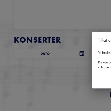
KONSERTER
Tillat 
Vi bruke
DATO
Du kan ad
vi bruker 