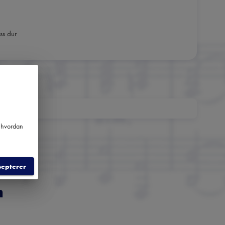
ss dur
m hvordan
septerer
m