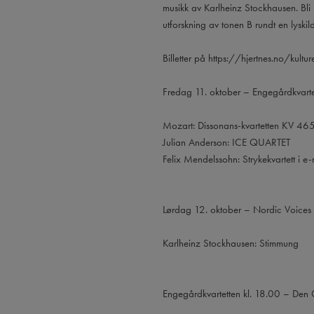
musikk av Karlheinz Stockhausen. Bli
utforskning av tonen B rundt en lysk
Billetter på https://hjertnes.no/kulturel
Fredag 11. oktober – Engegårdkvarte
Mozart: Dissonans-kvartetten KV 46
Julian Anderson: ICE QUARTET
Felix Mendelssohn: Strykekvartett i e-
Lørdag 12. oktober – Nordic Voices
Karlheinz Stockhausen: Stimmung
Engegårdkvartetten kl. 18.00 – Den