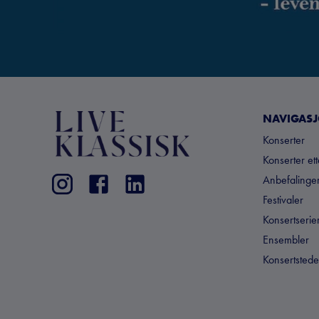
NAVIGAS
Konserter
Konserter et
Anbefalinger
Festivaler
Konsertserie
Ensembler
Konsertstede