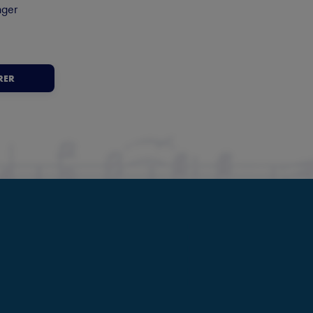
nger
RER