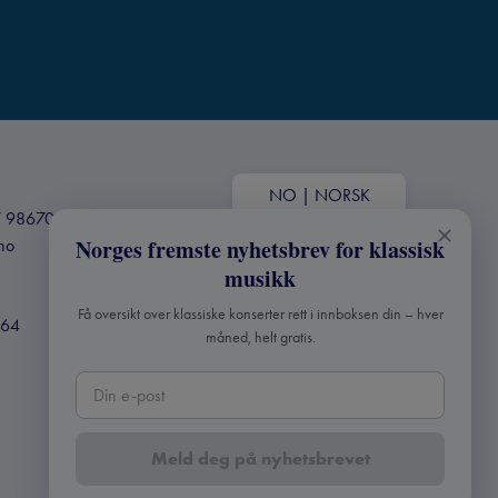
NO
|
NORSK
+47 98670803
.no
Norges fremste nyhetsbrev for klassisk
musikk
Få oversikt over klassiske konserter rett i innboksen din – hver
364
måned, helt gratis.
Meld deg på nyhetsbrevet