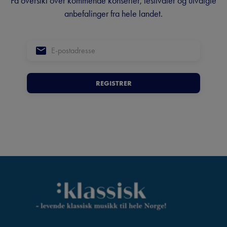
Få oversikt over kommende konserter, festivaler og utvalgte
anbefalinger fra hele landet.
REGISTRER