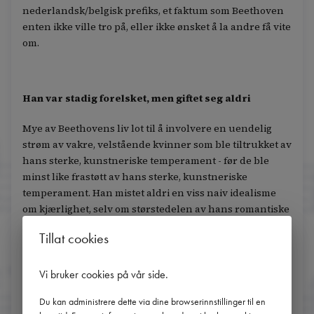
nederlandsk/belgisk prefiks, et faktum som Beethoven
enten ikke ville tro på, eller ikke ønsket å la andre få vite
om.
Han var stadig forelsket, men giftet seg aldri
Mye av Beethovens liv lot til å involvere en uendelig
strøm av vakre, velstående kvinner som ble tiltrukket av
hans sterke, kunstneriske temperament - før de ble
minst like frastøtt av hans sterke, kunstneriske
temperament. Han mistet aldri en viss naiv idealisme
om kjærlighet, selv om størstedelen av hans romantiske
forhold aldri ble fullbyrdet. Det er vanskelig å forestille
Tillat cookies
seg at Beethoven noen gang ville vært fornøyd med en
rolig, domestisert tilværelse, noe hans potensielle
beilere kanskje også innså.
Vi bruker cookies på vår side
.
Du kan administrere dette via dine browserinnstillinger til en