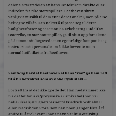
delene. Størstedelen av hans inntekt kom direkte eller
indirekte fra rike støttespillere. Beethoven skrev
vanligvis musikk til dem etter deres ønsker, men på sine
helt egne vilkår. Han nektet å tilpasse seg til deres
høflighetsfraser og seremonier. Erkehertug Rudolf av
Østerrike, en stor støttespiller, ga til slutt opp forsøkene
på å temme sin begavede men egenrådige komponist og
instruerte sitt personale om å ikke forvente noen
normal hoffetikette fra Beethoven.
Samtidig hevdet Beethoven at hans "van" ga ham rett
til å bli betraktet som av nobel tysk slekt ...
Bortsett fra at det ikke gjorde det. Han nedstammet ikke
fra det teutoniske/prøyssiske aristokratiet (han var
heller ikke kjærlighetsbarnet til Friedrich Wilhelm II
eller Fredrik den Store, som han noen ganger likte å få
andre til å tro). "Van" i hans navn var kun et uviktig