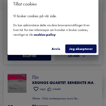
Tillat cookies
Fin de partie
DEN NORSKE OPERA & BALLETT
OPERAORKESTRET
,
Vi bruker cookies på vår side
.
EDWARD GARDNER
Lagre
Anbefal
Du kan administrere dette via dine browserinnstillinger til en
hver tid. For mer informasjon om hvordan vi bruker cookies,
Ultima - Oslo contemporary music festival
vennligst se vår
cookies policy
.
18. sep.
Operaen - Hovedscenen
Oslo
17:00
 | 
2025
Avvis
Jeg aksepterer
BILLETTER
LES MER
Elja
KRONOS QUARTET
BENEDICTE MAURSETH
,
Lagre
Anbefal
Ultima - Oslo contemporary music festival
Riksscenen