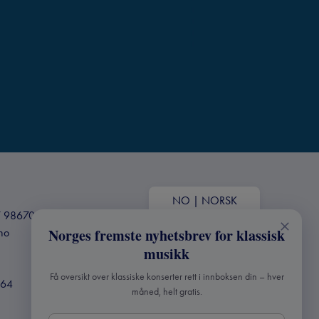
NO
|
NORSK
+47 98670803
Norges fremste nyhetsbrev for klassisk
.no
musikk
Få oversikt over klassiske konserter rett i innboksen din – hver
364
måned, helt gratis.