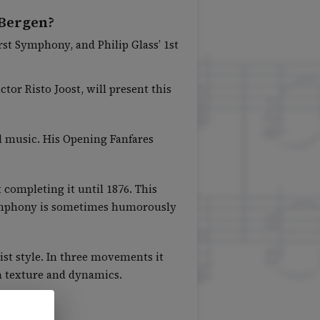
 Bergen?
st Symphony, and Philip Glass’ 1st
r Risto Joost, will present this
 music. His Opening Fanfares
 completing it until 1876. This
 symphony is sometimes humorously
list style. In three movements it
in texture and dynamics.