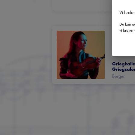
Vi bruke
Du kan ad
vi bruker 
25. a
17:30
 |
Grieghallen
Griegsale
Bergen