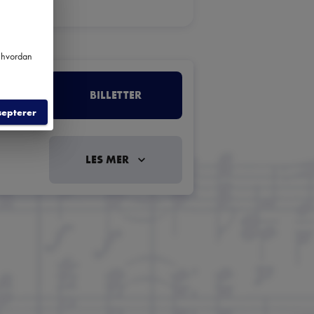
m hvordan
BILLETTER
ONISKE UNGDOMSORKESTER
septerer
LES MER