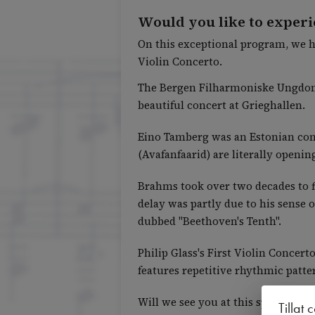
Would you like to exper
On this exceptional program, we h
Violin Concerto.
The Bergen Filharmoniske Ungdomso
beautiful concert at Grieghallen.
Eino Tamberg was an Estonian com
(Avafanfaarid) are literally openi
Brahms took over two decades to fi
delay was partly due to his sens
dubbed "Beethoven's Tenth".
Philip Glass's First Violin Concert
features repetitive rhythmic patte
Will we see you at this special con
Tillat 