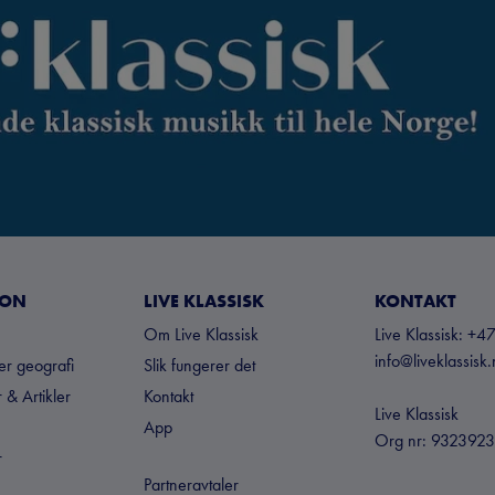
JON
LIVE KLASSISK
KONTAKT
Om Live Klassisk
Live Klassisk: 
info@liveklassisk
ter geografi
Slik fungerer det
 & Artikler
Kontakt
Live Klassisk
App
Org nr: 932392
r
Partneravtaler