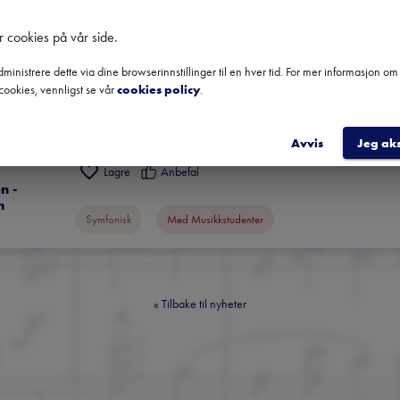
r cookies på vår side
.
ministrere dette via dine browserinnstillinger til en hver tid. For mer informasjon o
cookies, vennligst se vår
cookies policy
.
pril
Ragnhild Hemsing med BFUng
RISTO JOOST
RAGNHILD HEMSING
BERGEN FILHARM
 
2024
,
,
Avvis
Jeg ak
Lagre
Anbefal
 - 
n
Symfonisk
Med Musikkstudenter
«
Tilbake til nyheter