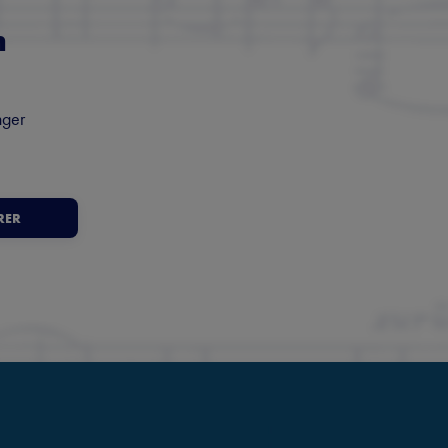
m
nger
RER