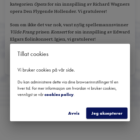
kategorien
Opera
for sin innspilling av Richard Wagners
opera Den Flygende Hollender. Vi gratulerer!
Som om ikke det var nok, vant nylig spellemannsvinner
Vilde Frang
prisen
Konsert
for sin innspilling av Edward
Elgars fiolinkonsert. Igjen, vi gratulerer!
Utrolig moro å se at norske musikere og orkestre
Tillat cookies
dominerer i utlandet. Vi gleder oss til å se fortsettelsen.
Vi bruker cookies på vår side
.
Du kan administrere dette via dine browserinnstillinger til en
hver tid. For mer informasjon om hvordan vi bruker cookies,
vennligst se vår
cookies policy
.
«
Tilbake til nyheter
Avvis
Jeg aksepterer