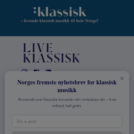
Norges fremste nyhetsbrev for klassisk
KONTAKT
musikk
Live Klassisk: +47 98670803
Få oversikt over klassiske konserter rett i innboksen din – hver
info@liveklassisk.no
måned, helt gratis.
Live Klassisk
Org nr: 932392364