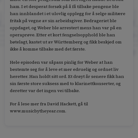
ham. I et desperat forsøk på å få tilbake pengene ble
han innblandet i et ulovlig opplegg for å selge militære
fritak på vegne av sin arbeidsgiver. Bedrageriet ble
oppdaget, og Weber ble arrestert mens han var på en
operaprøve. Etter et kort fengselsopphold ble han
bøtelagt, kastet ut av Württemberg og fikk beskjed om
ikke å komme tilbake med det første.
Hele episoden var såpass pinlig for Weber at han
bestemte seg for å leve et mer edruelig og ordnet liv
heretter. Han holdt sitt ord. Et drøyt år senere fikk han
sin første store suksess med to klarinettkonserter, og
deretter var det ingen vei tilbake.
For å lese mer fra David Hackett, gå til
www.musicbytheyear.com.