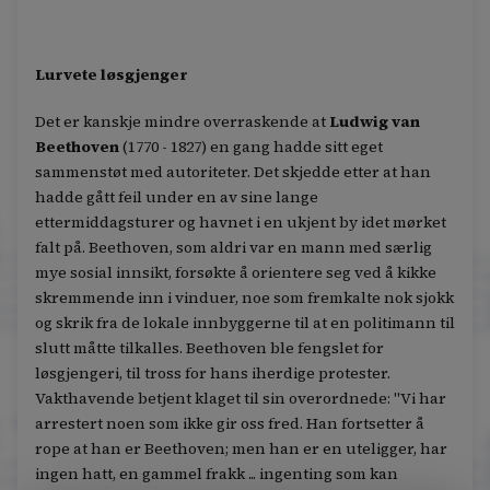
Lurvete løsgjenger
Det er kanskje mindre overraskende at
Ludwig van
Beethoven
(1770 - 1827) en gang hadde sitt eget
sammenstøt med autoriteter. Det skjedde etter at han
hadde gått feil under en av sine lange
ettermiddagsturer og havnet i en ukjent by idet mørket
falt på. Beethoven, som aldri var en mann med særlig
mye sosial innsikt, forsøkte å orientere seg ved å kikke
skremmende inn i vinduer, noe som fremkalte nok sjokk
og skrik fra de lokale innbyggerne til at en politimann til
slutt måtte tilkalles. Beethoven ble fengslet for
løsgjengeri, til tross for hans iherdige protester.
Vakthavende betjent klaget til sin overordnede: "Vi har
arrestert noen som ikke gir oss fred. Han fortsetter å
rope at han er Beethoven; men han er en uteligger, har
ingen hatt, en gammel frakk ... ingenting som kan