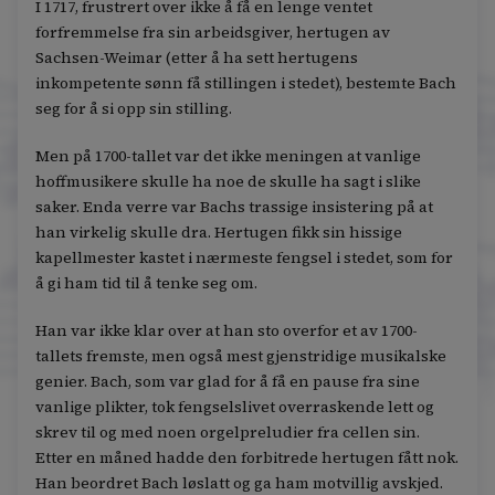
I 1717, frustrert over ikke å få en lenge ventet
forfremmelse fra sin arbeidsgiver, hertugen av
Sachsen-Weimar (etter å ha sett hertugens
inkompetente sønn få stillingen i stedet), bestemte Bach
seg for å si opp sin stilling.
Men på 1700-tallet var det ikke meningen at vanlige
hoffmusikere skulle ha noe de skulle ha sagt i slike
saker. Enda verre var Bachs trassige insistering på at
han virkelig skulle dra. Hertugen fikk sin hissige
kapellmester kastet i nærmeste fengsel i stedet, som for
å gi ham tid til å tenke seg om.
Han var ikke klar over at han sto overfor et av 1700-
tallets fremste, men også mest gjenstridige musikalske
genier. Bach, som var glad for å få en pause fra sine
vanlige plikter, tok fengselslivet overraskende lett og
skrev til og med noen orgelpreludier fra cellen sin.
Etter en måned hadde den forbitrede hertugen fått nok.
Han beordret Bach løslatt og ga ham motvillig avskjed.