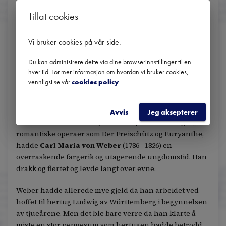
identifisere ham."
Tillat cookies
Misforståelsen ble endelig oppklart etter at en av
Beethovens venner dukket opp for å gå god for den
Vi bruker cookies på vår side
.
lurvete komponisten. Politiet var antakelig lettet over å
slippe å se ham igjen.
Du kan administrere dette via dine browserinnstillinger til en
hver tid. For mer informasjon om hvordan vi bruker cookies,
vennligst se vår
cookies policy
.
Når planen om å tjene raske penger går i vasken
Avvis
Jeg aksepterer
Før han ble den banebrytende skaperen av tidlige tyske
romantiske operaer som Der Freischütz og Euryanthe,
hadde
Carl Maria von Weber
(1786 - 1826) en
overraskende fargerik og utagerende ungdomstid. Han
drakk og flørtet og levde langt over evne.
Weber hadde allerede mye gjeld da han arbeidet ved
hoffet til hertug Ludwig av Württemberg i begynnelsen
av tjueårene. Men det ble bare verre da han klarte å
miste en stor pengesum som hertugen hadde betrodd