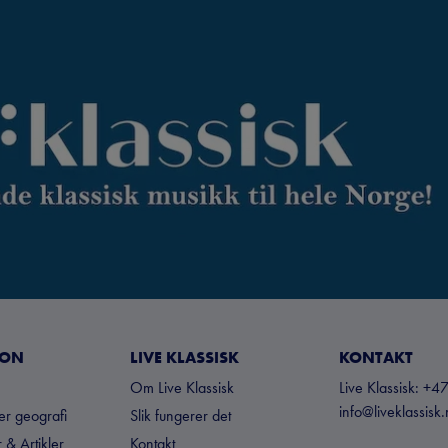
JON
LIVE KLASSISK
KONTAKT
Om Live Klassisk
Live Klassisk: 
info@liveklassisk
ter geografi
Slik fungerer det
 & Artikler
Kontakt