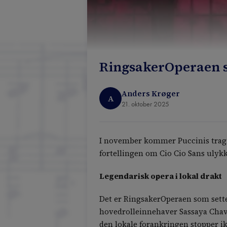
RingsakerOperaen s
Anders Krøger
A
21. oktober 2025
I november kommer Puccinis tragi
fortellingen om Cio Cio Sans ulyk
Legendarisk opera i lokal drakt
Det er RingsakerOperaen som setter
hovedrolleinnehaver Sassaya Chava
den lokale forankringen stopper ikk