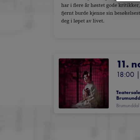
har i flere år høstet gode kritikke
fjernt burde kjenne sin besøkelsesti
deg i løpet av livet.
11. n
18:00
 |
Teatersale
Brumundd
Brumunddal