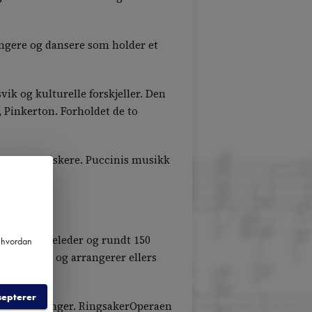
angere og dansere som holder et
vik og kulturelle forskjeller. Den
 Pinkerton. Forholdet de to
nge operaelskere. Puccinis musikk
ss én systueleder og rundt 150
m hvordan
ksjon i året og arrangerer ellers
septerer
re oppsetninger. RingsakerOperaen