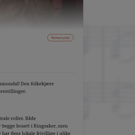
Partnernyhet
ummundal! Den folkekjære
estillinger.
rale roller. Både
r begge bosatt i Ringsaker, men
r flere lokale frivillige i ulike