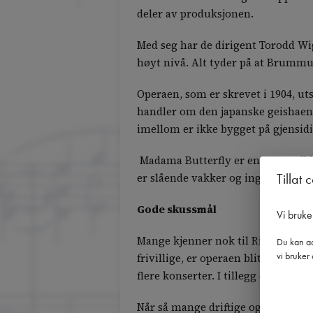
deler av produksjonen.
Med seg har de dirigent Torodd Wi
høyt nivå. Alt tyder på at Brummu
Operaen, som er skrevet i 1904, uts
handler om den japanske geishaen 
imellom er ikke bygget på gjensidi
Madama Butterfly er en av musikkh
Tillat 
er slående vakker og ingen som opp
Gode skussmål
Vi bruke
Mange kjenner nok til RingsakerOpe
Du kan ad
vi bruker 
frivillige, er operaen blitt en vikt
flere konserter. I tillegg driver de
Når så mange driftige og dyktige 