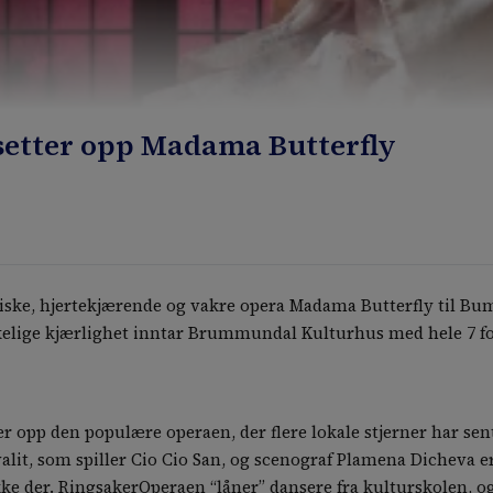
etter opp Madama Butterfly
ske, hjertekjærende og vakre opera Madama Butterfly til B
kelige kjærlighet inntar Brummundal Kulturhus med hele 7 for
 opp den populære operaen, der flere lokale stjerner har sent
lit, som spiller Cio Cio San, og scenograf Plamena Dicheva e
e der. RingsakerOperaen “låner” dansere fra kulturskolen, og ha