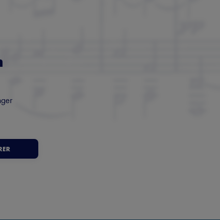
m
nger
RER