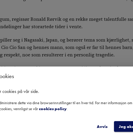
gum, regissør Ronald Rørvik og en rekke meget talentfulle s
ndølinger har storartede tider i vente.
piller seg i Nagasaki, Japan, og berører tema som kjærlighet, s
Cio Cio San og hennes mann, som også er far til hennes barn,
g respekt, noe som resulterer i en personlig tragedie.
istoriens mest kjente operaer, og er blitt en favoritt for ma
cookies
lever den live forblir upåvirket av den.
r cookies på vår side
.
raens arbeid fra før. Med tre ansatte i administrasjonen, plu
ministrere dette via dine browserinnstillinger til en hver tid. For mer informasjon o
cookies, vennligst se vår
cookies policy
.
ig kulturaktør for fylket. De setter opp en fullskala operaprodu
 en operaskole med forestilling hver vår.
Avvis
Jeg ak
hoder går sammen noe man kan se fra anmeldelser fra tidlige