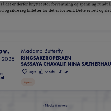
r, så det er derfor knyttet stor forventning og spenning rundt 
d og sikre seg billetter før det er for sent. Dette er rett og s
ov.
Madama Butterfly
RINGSAKEROPERAEN
 
2025
SASSAYA CHAVALIT
NINA SÆTHERHA
,
Lagre
Anbefal
Lytt
n 
al
Opera
«
Tilbake til nyheter