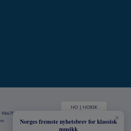
NO
|
NORSK
+47 98670803
Norges fremste nyhetsbrev for klassisk
.no
musikk