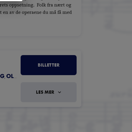
årets oppsetning. Folk fra nært og
lett en av de operaene du må få med
BILLETTER
UG
OLE ANDREAS SILSETH
TROND HALSTEIN MOE
,
,
LES MER