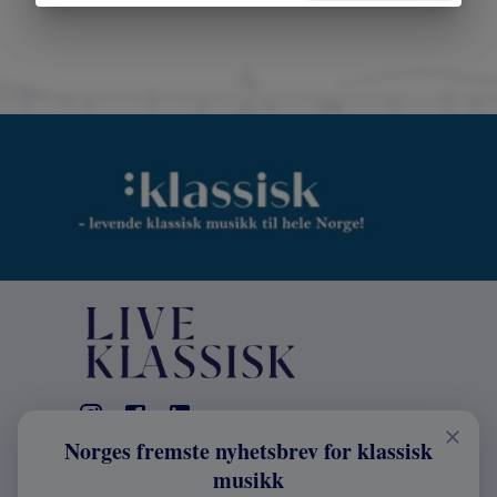
Norges fremste nyhetsbrev for klassisk
KONTAKT
musikk
Live Klassisk: +47 98670803