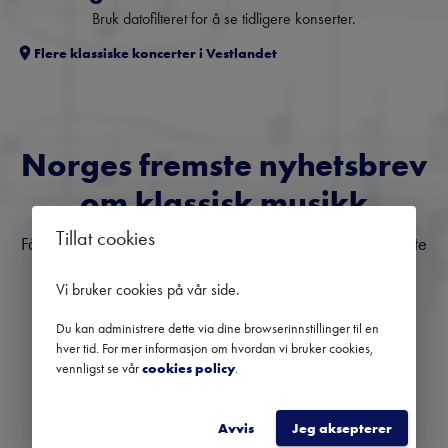
Bruk datofilteret for å se tidligere konserter.
Flere klassiske koncerter i
Vestlandet
Norges fremste nyhetsbrev
om klassisk musikk
Tillat cookies
Få oversikt over kommende konserter, festivaler og utvalgte
anbefalinger fra hele landet.
Vi bruker cookies på vår side
.
Du kan administrere dette via dine browserinnstillinger til en
hver tid. For mer informasjon om hvordan vi bruker cookies,
vennligst se vår
cookies policy
.
REGISTRER
Avvis
Jeg aksepterer