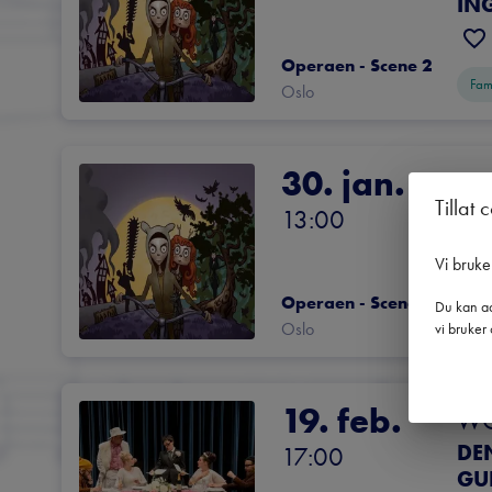
IN
Operaen - Scene 2
Fam
Oslo
30. jan.
Nat
Tillat 
DE
13:00
IN
Vi bruke
Operaen - Scene 2
Du kan ad
Fam
Oslo
vi bruker 
19. feb.
WOY
DE
17:00
GU