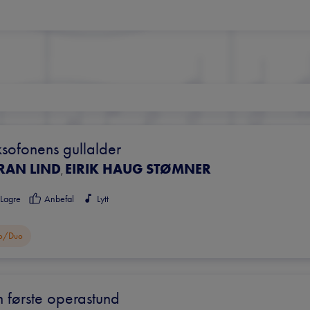
sofonens gullalder
RAN LIND
EIRIK HAUG STØMNER
,
Lagre
Anbefal
Lytt
o/duo
 første operastund