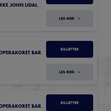
RKE
JOHN LIDAL
RAGNHILD MOTZFELDT
,
,
LES MER
BILLETTER
OPERAKORET
BARNEKORET
,
LES MER
BILLETTER
OPERAKORET
BARNEKORET
,