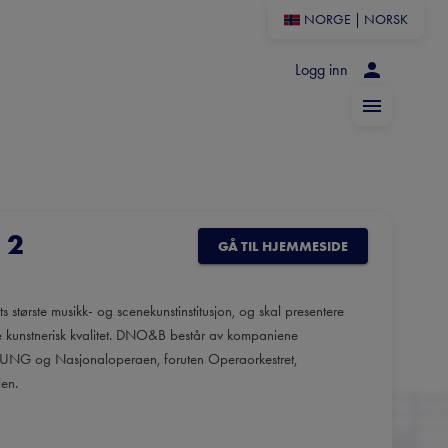
NORGE
|
NORSK
Logg inn
 2
GÅ TIL HJEMMESIDE
 største musikk- og scenekunstinstitusjon, og skal presentere
te kunstnerisk kvalitet. DNO&B består av kompaniene
n UNG og Nasjonaloperaen, foruten Operaorkestret,
len.