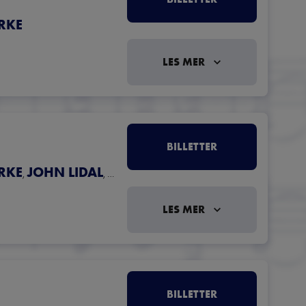
RKE
LES MER
BILLETTER
RKE
JOHN LIDAL
RAGNHILD MOTZFELDT
,
,
LES MER
BILLETTER