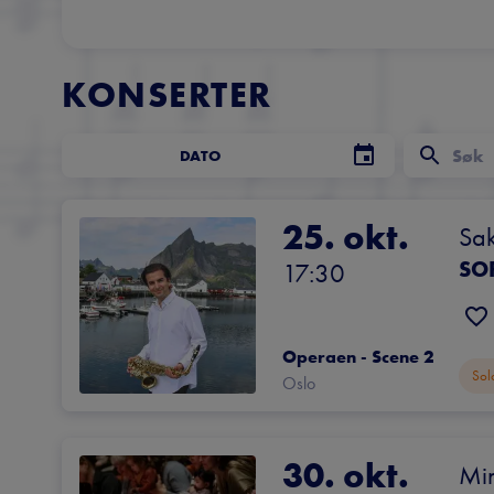
KONSERTER
DATO
25. okt.
Sak
SO
17:30
Operaen - Scene 2
Sol
Oslo
30. okt.
Min