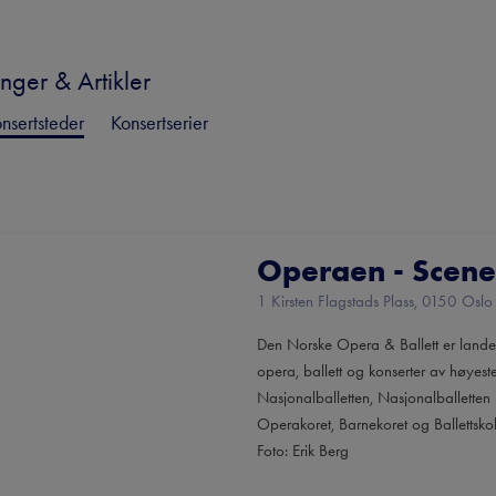
nger & Artikler
nsertsteder
Konsertserier
Operaen - Scene
1 Kirsten Flagstads Plass, 0150 Oslo
Den Norske Opera & Ballett er landets
opera, ballett og konserter av høyes
Nasjonalballetten, Nasjonalballette
Operakoret, Barnekoret og Ballettsko
Foto: Erik Berg