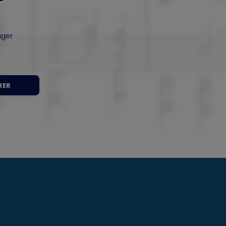
nger
RER