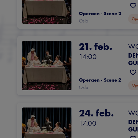
Operaen - Scene 2
Op
Oslo
21. feb.
WOY
DE
14:00
GU
Operaen - Scene 2
Op
Oslo
24. feb.
WOY
DE
17:00
GU