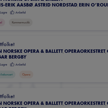
NS-ERIK AASBØ
ASTRID NORDSTAD
ERIN O’ROU
,
,
Lagre
Anbefal
al
Kammermusikk
tfolket
N NORSKE OPERA & BALLETT
OPERAORKESTRET
,
,
GAR BERGBY
Lagre
Anbefal
iliekonsert
Opera
tfolket
N NORSKE OPERA & BALLETT
OPERAORKESTRET
,
,