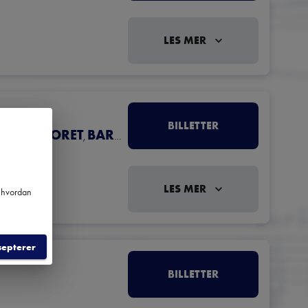
LES MER
BILLETTER
OPERAKORET
BARNEKORET
,
LES MER
m hvordan
septerer
BILLETTER