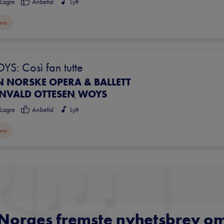
Lagre
Anbefal
Lytt
era
S: Così fan tutte
N NORSKE OPERA & BALLETT
NVALD OTTESEN
WOYS
,
Lagre
Anbefal
Lytt
era
Norges fremste nyhetsbrev o