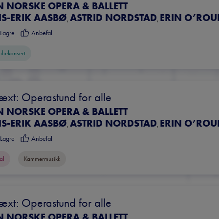
N NORSKE OPERA & BALLETT
NS-ERIK AASBØ
ASTRID NORDSTAD
ERIN O’ROU
,
,
Lagre
Anbefal
iliekonsert
æxt: Operastund for alle
N NORSKE OPERA & BALLETT
NS-ERIK AASBØ
ASTRID NORDSTAD
ERIN O’ROU
,
,
Lagre
Anbefal
al
Kammermusikk
æxt: Operastund for alle
N NORSKE OPERA & BALLETT