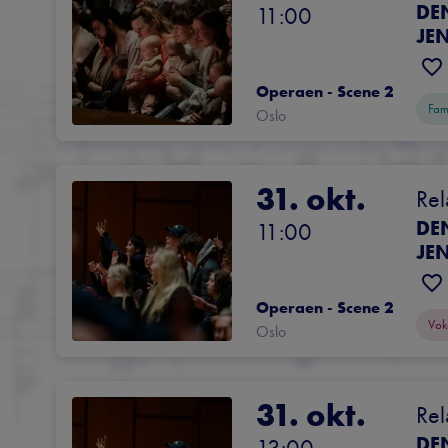
DE
11:00
JE
Operaen - Scene 2
Fam
Oslo
31. okt.
Rel
DE
11:00
JE
Operaen - Scene 2
Vok
Oslo
31. okt.
Rel
DE
13:00