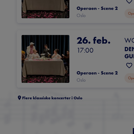
Operaen - Scene 2
Op
Oslo
26. feb.
WOY
DE
17:00
GU
Operaen - Scene 2
Op
Oslo
Flere klassiske koncerter i
Oslo