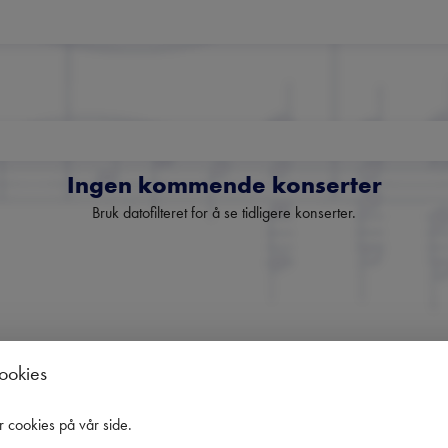
Ingen kommende konserter
Bruk datofilteret for å se tidligere konserter.
Norges fremste nyhetsbrev o
cookies
klassisk musikk
r cookies på vår side
.
oversikt over kommende konserter, festivaler og utvalgte anbefali