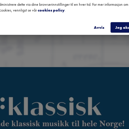
fra hele landet.
ministrere dette via dine browserinnstillinger til en hver tid. For mer informasjon o
cookies, vennligst se vår
cookies policy
.
REGIST
Avvis
Jeg ak