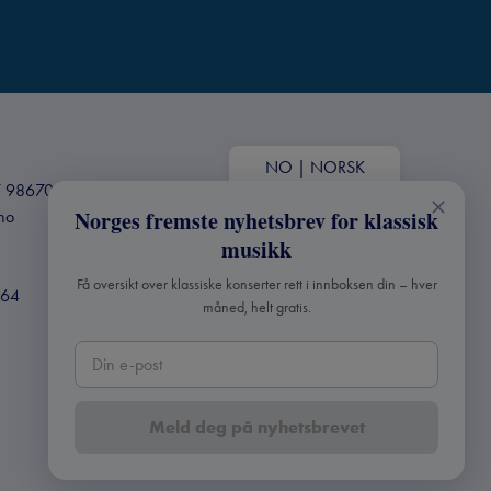
NO
|
NORSK
+47 98670803
.no
Norges fremste nyhetsbrev for klassisk
musikk
Få oversikt over klassiske konserter rett i innboksen din – hver
364
måned, helt gratis.
Meld deg på nyhetsbrevet