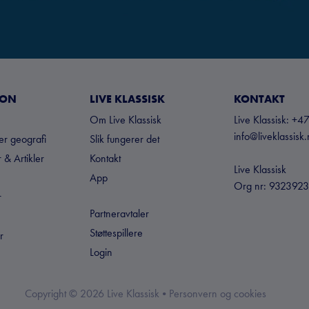
JON
LIVE KLASSISK
KONTAKT
Om Live Klassisk
Live Klassisk: 
info@liveklassisk
ter geografi
Slik fungerer det
 & Artikler
Kontakt
Live Klassisk
App
Org nr: 932392
r
Partneravtaler
Støttespillere
r
Login
Copyright ©
2026
Live Klassisk •
Personvern og cookies