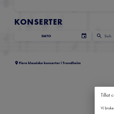
KONSERTER
DATO
Flere klassiske koncerter i
Trondheim
Tillat 
Vi bruke
Få 