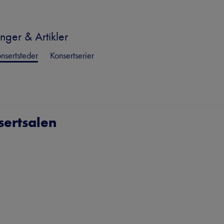
nger & Artikler
nsertsteder
Konsertserier
ertsalen