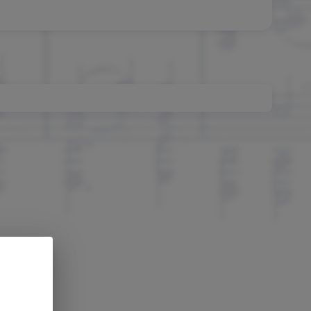
m
nger