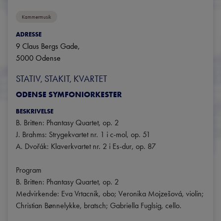
Kammermusik
ADRESSE
9 Claus Bergs Gade
, 
5000
Odense
STATIV, STAKIT, KVARTET
ODENSE SYMFONIORKESTER
BESKRIVELSE
B. Britten: Phantasy Quartet, op. 2

J. Brahms: Strygekvartet nr. 1 i c-mol, op. 51

A. Dvořák: Klaverkvartet nr. 2 i Es-dur, op. 87

Program

B. Britten: Phantasy Quartet, op. 2

Medvirkende: Eva Vrtacnik, obo; Veronika Mojzešová, violin; 
Christian Bønnelykke, bratsch; Gabriella Fuglsig, cello.
