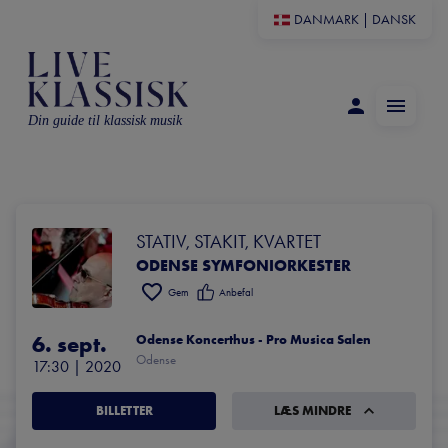
DANMARK
|
DANSK
Din guide til klassisk musik
STATIV, STAKIT, KVARTET
ODENSE SYMFONIORKESTER
Gem
Anbefal
6. sept.
Odense Koncerthus - Pro Musica Salen
Odense
17:30
 | 
2020
BILLETTER
LÆS MINDRE