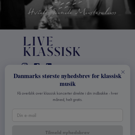
Danmarks største nyhedsbrev for klassisk
KONTAKT
musik
+45 2241 4168
Få overblik over klassisk koncerter direkte i din indbakke - hver
info@liveklassisk.dk
måned, helt gratis.
Live Klassisk ApS
CVR 41507780
Tilmeld nyhedsbrev
Copyright ©
2026
Live Klassisk •
Fortroligheds- og