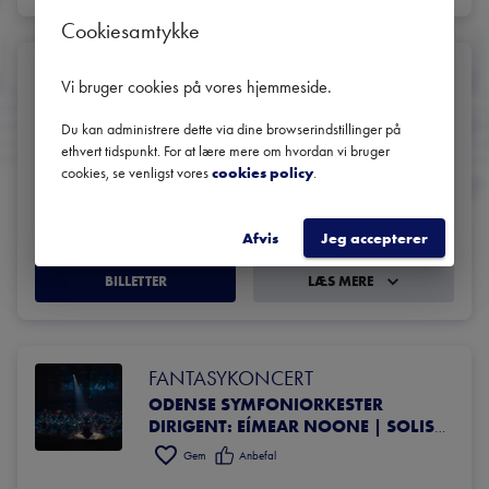
Cookiesamtykke
FANTASY­KONCERT
Vi bruger cookies på vores hjemmeside
.
ODENSE SYMFONIORKESTER
DIRIGENT: EÍMEAR NOONE | SOLIST: ISABEL SCHWARTZBACH
Du kan administrere dette via dine browserindstillinger på
ethvert tidspunkt. For at lære mere om hvordan vi bruger
Gem
Anbefal
cookies, se venligst vores
cookies policy
.
15. okt.
Odense Koncerthus - Carl Nielsen Salen
Odense
17:00
Afvis
Jeg accepterer
BILLETTER
LÆS MERE
FANTASY­KONCERT
ODENSE SYMFONIORKESTER
DIRIGENT: EÍMEAR NOONE | SOLIST: ISABEL SCHWARTZBACH
Gem
Anbefal