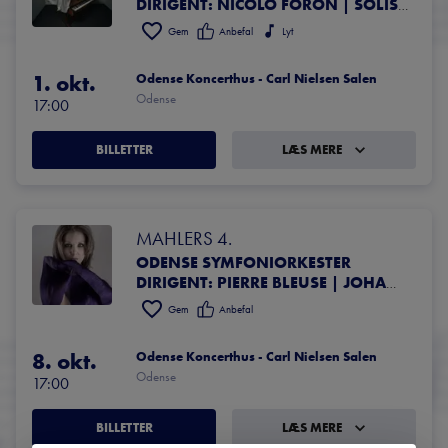
DIRIGENT: NICOLÒ FORON | SOLIST: MARIANNA SHIRINYAN, KLAVER
Gem
Anbefal
Lyt
1. okt.
Odense Koncerthus - Carl Nielsen Salen
Odense
17:00
BILLETTER
LÆS MERE
MAHLERS 4.
ODENSE SYMFONIORKESTER
DIRIGENT: PIERRE BLEUSE | JOHANNES MOSER, CELLO | SUSANNA ANDERSSON, SOPRAN
Gem
Anbefal
8. okt.
Odense Koncerthus - Carl Nielsen Salen
Odense
17:00
BILLETTER
LÆS MERE