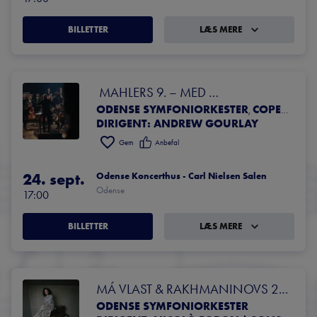
BILLETTER
LÆS MERE
 MAHLERS 9. – MED 
ODENSE SYMFONIORKESTER
COPENHAGEN PHIL - HELE SJÆLLANDS SYMFONIORKESTER
COPENHAGEN PHIL & ODENSE 
,
DIRIGENT: ANDREW GOURLAY
SYMFONIORKESTER
Gem
Anbefal
24. sept.
Odense Koncerthus - Carl Nielsen Salen
Odense
17:00
BILLETTER
LÆS MERE
MÁ VLAST & RAKHMANINOVS 2. 
ODENSE SYMFONIORKESTER
KLAVERKONCERT