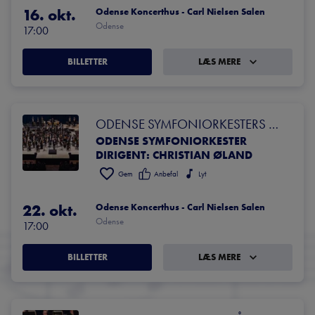
16. okt.
Odense Koncerthus - Carl Nielsen Salen
Odense
17:00
BILLETTER
LÆS MERE
ODENSE SYMFONIORKESTERS 
ODENSE SYMFONIORKESTER
80-ÅRS FØDSELSDAGS­KONCERT
DIRIGENT: CHRISTIAN ØLAND
Gem
Anbefal
Lyt
22. okt.
Odense Koncerthus - Carl Nielsen Salen
Odense
17:00
BILLETTER
LÆS MERE