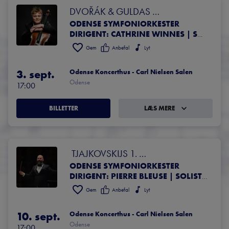
DVOŘÁK & GULDAS 
ODENSE SYMFONIORKESTER
CELLOKONCERT
DIRIGENT: CATHRINE WINNES | SOLIST: JONATHAN ALGOT SWENSEN, CELLO
Gem
Anbefal
Lyt
3. sept.
Odense Koncerthus - Carl Nielsen Salen
Odense
17:00
BILLETTER
LÆS MERE
 TJAJKOVSKIJS 1. 
ODENSE SYMFONIORKESTER
KLAVERKONCERT & 5. SYMFONI
DIRIGENT: PIERRE BLEUSE | SOLIST: ALEXANDER GAVRYLYUK, KLAVER
Gem
Anbefal
Lyt
10. sept.
Odense Koncerthus - Carl Nielsen Salen
Odense
17:00