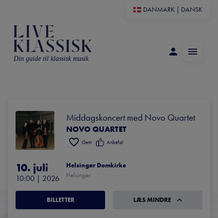
DANMARK
|
DANSK
Din guide til klassisk musik
Middagskoncert med Novo Quartet
NOVO QUARTET
Gem
Anbefal
10. juli
Helsingør Domkirke
Helsingør
10:00
 | 
2026
BILLETTER
LÆS MINDRE