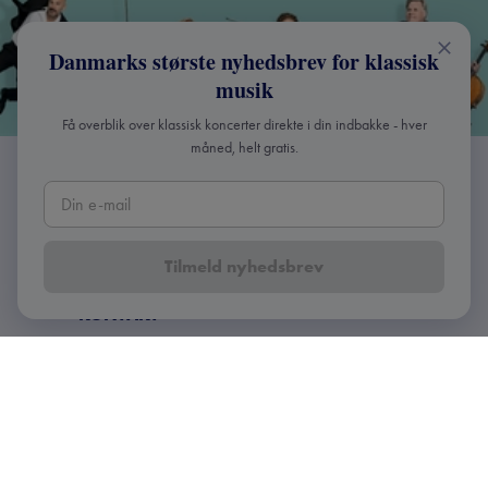
Danmarks største nyhedsbrev for klassisk
musik
Få overblik over klassisk koncerter direkte i din indbakke - hver
måned, helt gratis.
Tilmeld nyhedsbrev
KONTAKT
+45 2241 4168
info@liveklassisk.dk
Live Klassisk ApS
CVR 41507780