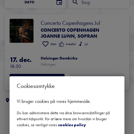
DATO
Concerto Copenhagens Jul
CONCERTO COPENHAGEN
JOANNE LUNN, SOPRAN
Gem
Anbefal
Lyt
17. dec.
Helsingør Domkirke
Helsingør
18:30
BILLETTER
LÆS MERE
Cookiesamtykke
Flere klassiske koncerter i
Nordsjælland
Vi bruger cookies på vores hjemmeside
.
Du kan administrere dette via dine browserindstillinger på
ethvert tidspunkt. For at lære mere om hvordan vi bruger
cookies, se venligst vores
cookies policy
.
Danmarks største