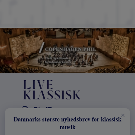
Danmarks største nyhedsbrev for klassisk
KONTAKT
musik
+45 2241 4168