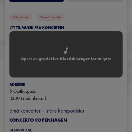
Tidlig Musik
Større Ensembler
LYT TIL MUSIK FRA KONCERTEN
Opret en gratis Live Klassisk bruger for at lytte
ADRESSE
5 Gjethusgade
, 
3300
Frederiksværk
Små koncerter – store komponister
CONCERTO COPENHAGEN
BESKRIVELSE