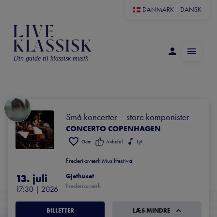
DANMARK
|
DANSK
Din guide til klassisk musik
Små koncerter – store komponister
CONCERTO COPENHAGEN
Gem
Anbefal
Lyt
Frederiksværk Musikfestival
13. juli
Gjethuset
Frederiksværk
17:30
 | 
2026
BILLETTER
LÆS MINDRE