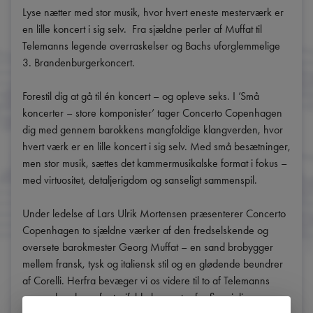
Lyse nætter med stor musik, hvor hvert eneste mesterværk er 
en lille koncert i sig selv.  Fra sjældne perler af Muffat til 
Telemanns legende overraskelser og Bachs uforglemmelige 
3. Brandenburgerkoncert.

Forestil dig at gå til én koncert – og opleve seks. I ’Små 
koncerter – store komponister’ tager Concerto Copenhagen 
dig med gennem barokkens mangfoldige klangverden, hvor 
hvert værk er en lille koncert i sig selv. Med små besætninger, 
men stor musik, sættes det kammermusikalske format i fokus – 
med virtuositet, detaljerigdom og sanseligt sammenspil.

Under ledelse af Lars Ulrik Mortensen præsenterer Concerto 
Copenhagen to sjældne værker af den fredselskende og 
oversete barokmester Georg Muffat – en sand brobygger 
mellem fransk, tysk og italiensk stil og en glødende beundrer 
af Corelli. Herfra bevæger vi os videre til to af Telemanns 
overraskende og fantasifulde koncerter for fire violiner – 