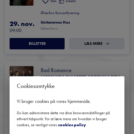
Gem
Anbefal
Østerbro Koncertforening
29. nov.
Unitarernes Hus
København
09:00
BILLETTER
LÆS MERE
Bad Romance
MESSIAEN QUARTET COPENHAGEN
Cookiesamtykke
Gem
Anbefal
Lyt
Østerbro Koncertforening
Vi bruger cookies på vores hjemmeside
.
1. dec.
Unitarernes Hus
Du kan administrere dette via dine browserindstillinger på
København
18:30
ethvert tidspunkt. For at lære mere om hvordan vi bruger
cookies, se venligst vores
cookies policy
.
BILLETTER
LÆS MERE