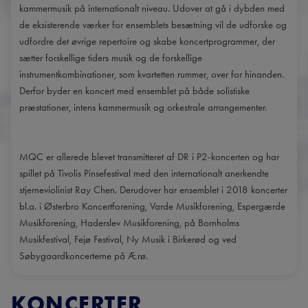
kammermusik på internationalt niveau. Udover at gå i dybden med
de eksisterende værker for ensemblets besætning vil de udforske og
udfordre det øvrige repertoire og skabe koncertprogrammer, der
sætter forskellige tiders musik og de forskellige
instrumentkombinationer, som kvartetten rummer, over for hinanden.
Derfor byder en koncert med ensemblet på både solistiske
præstationer, intens kammermusik og orkestrale arrangementer.
MQC er allerede blevet transmitteret af DR i P2-koncerten og har
spillet på Tivolis Pinsefestival med den internationalt anerkendte
stjerneviolinist Ray Chen. Derudover har ensemblet i 2018 koncerter
bl.a. i Østerbro Koncertforening, Varde Musikforening, Espergærde
Musikforening, Haderslev Musikforening, på Bornholms
Musikfestival, Fejø Festival, Ny Musik i Birkerød og ved
Søbygaardkoncerterne på Ærø.
KONCERTER