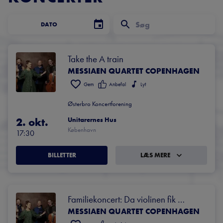
DATO
Take the A train
MESSIAEN QUARTET COPENHAGEN
Gem
Anbefal
Lyt
Østerbro Koncertforening
2. okt.
Unitarernes Hus
København
17:30
BILLETTER
LÆS MERE
Familiekoncert: Da violinen fik 
MESSIAEN QUARTET COPENHAGEN
hjertebanken