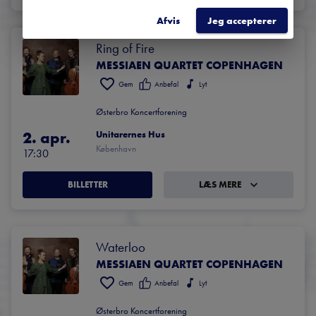
Afvis
Jeg accepterer
Ring of Fire
MESSIAEN QUARTET COPENHAGEN
Gem
Anbefal
Lyt
Østerbro Koncertforening
2. apr.
Unitarernes Hus
København
17:30
BILLETTER
LÆS MERE
Waterloo
MESSIAEN QUARTET COPENHAGEN
Gem
Anbefal
Lyt
Østerbro Koncertforening