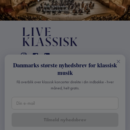
Danmarks største nyhedsbrev for klassisk
KONTAKT
musik
+45 2241 4168
Få overblik over klassisk koncerter direkte i din indbakke - hver
info@liveklassisk.dk
måned, helt gratis.
Live Klassisk ApS
CVR 41507780
Tilmeld nyhedsbrev
Copyright ©
2026
Live Klassisk •
Fortroligheds- og
cookie-politik