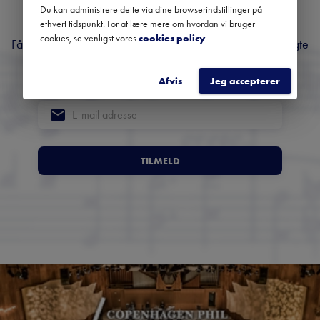
musik
Du kan administrere dette via dine browserindstillinger på
ethvert tidspunkt. For at lære mere om hvordan vi bruger
cookies, se venligst vores
cookies policy
.
Få overblik over kommende koncerter, festivaler og udvalgte
anbefalinger fra hele landet.
Afvis
Jeg accepterer
TILMELD