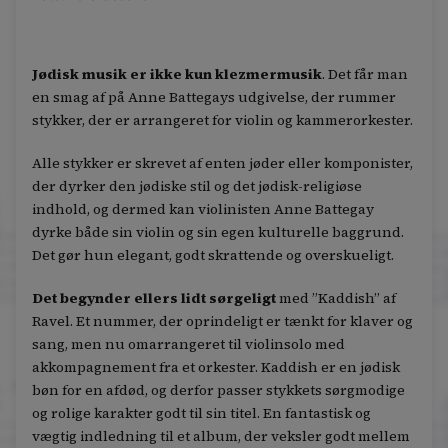
Jødisk musik er ikke kun klezmermusik
. Det får man
en smag af på Anne Battegays udgivelse, der rummer
stykker, der er arrangeret for violin og kammerorkester.
Alle stykker er skrevet af enten jøder eller komponister,
der dyrker den jødiske stil og det jødisk-religiøse
indhold, og dermed kan violinisten Anne Battegay
dyrke både sin violin og sin egen kulturelle baggrund.
Det gør hun elegant, godt skrattende og overskueligt.
Det begynder ellers lidt sørgeligt
med ”Kaddish” af
Ravel. Et nummer, der oprindeligt er tænkt for klaver og
sang, men nu omarrangeret til violinsolo med
akkompagnement fra et orkester. Kaddish er en jødisk
bøn for en afdød, og derfor passer stykkets sørgmodige
og rolige karakter godt til sin titel. En fantastisk og
vægtig indledning til et album, der veksler godt mellem