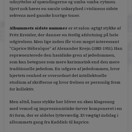
udnyttelse af spændingerne og umba-umba-rytmen.
Sjovt nok høres en smule uskarphed i violinens sidste
sekvens med ganske hurtige toner.
Albummets sidste nummer
er et salon-agtigt stykke af
Fritz Kreisler, der danner en festlig afslutning på hele
udgivelsen. Men lige inden får vi en meget interessant
”Caprice Hébraïque” af Alexander Krejn (1883-1951). Han
repræsenterede den hasidiske gren af jødedommen,
som kan betegnes som mere karismatisk end den mere
traditionelle jødedom. En udgave af jødedommen, hvor
hjertets renhed er overordnet det intellektuelle
studium af skrifterne og hvor frelsen er personlig frem
for kollektiv.
Men altså, hans stykke her bliver en skøn klagesang
med vemod og impressionistiske farver komponeret i en
fri form, der er aldeles lytteværdig. Et vægtigt indslag i
albummets gang fra Kaddish til kaprice.