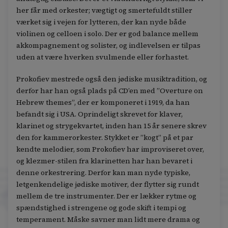
her får med orkester; vægtigt og smertefuldt stiller
værket sig i vejen for lytteren, der kan nyde både
violinen og celloen i solo. Der er god balance mellem
akkompagnement og solister, og indlevelsen er tilpas
uden at være hverken svulmende eller forhastet.
Prokofiev mestrede også den jødiske musiktradition, og
derfor har han også plads på CD’en med ”Overture on
Hebrew themes”, der er komponeret i 1919, da han
befandt sig i USA. Oprindeligt skrevet for klaver,
klarinet og strygekvartet, inden han 15 år senere skrev
den for kammerorkester. Stykket er ”kogt” på et par
kendte melodier, som Prokofiev har improviseret over,
og klezmer-stilen fra klarinetten har han bevaret i
denne orkestrering. Derfor kan man nyde typiske,
letgenkendelige jødiske motiver, der flytter sig rundt
mellem de tre instrumenter. Der er lækker rytme og
spændstighed i strengene og gode skift i tempi og
temperament. Måske savner man lidt mere drama og