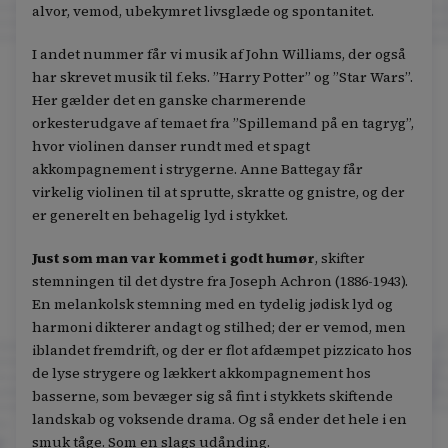
alvor, vemod, ubekymret livsglæde og spontanitet.
I andet nummer får vi musik af John Williams, der også
har skrevet musik til f.eks. ”Harry Potter” og ”Star Wars”.
Her gælder det en ganske charmerende
orkesterudgave af temaet fra ”Spillemand på en tagryg”,
hvor violinen danser rundt med et spagt
akkompagnement i strygerne. Anne Battegay får
virkelig violinen til at sprutte, skratte og gnistre, og der
er generelt en behagelig lyd i stykket.
Just som man var kommet i godt humør
, skifter
stemningen til det dystre fra Joseph Achron (1886-1943).
En melankolsk stemning med en tydelig jødisk lyd og
harmoni dikterer andagt og stilhed; der er vemod, men
iblandet fremdrift, og der er flot afdæmpet pizzicato hos
de lyse strygere og lækkert akkompagnement hos
basserne, som bevæger sig så fint i stykkets skiftende
landskab og voksende drama. Og så ender det hele i en
smuk tåge. Som en slags udånding.