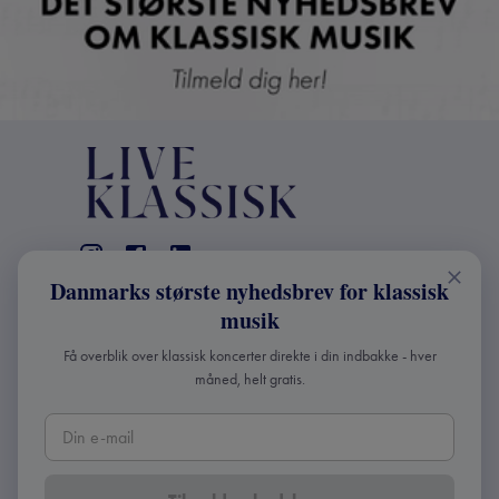
Danmarks største nyhedsbrev for klassisk
KONTAKT
musik
+45 2241 4168
Få overblik over klassisk koncerter direkte i din indbakke - hver
info@liveklassisk.dk
måned, helt gratis.
Live Klassisk ApS
CVR 41507780