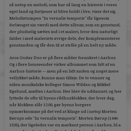
så netop en melodi, som har så lang en historie i vores
eget land og fortjener at blive holdt i live, viser det sig.
Melodistumpen ”In vernalis temporis” får ligesom
forlænget sin værdi med dette album; som en genstand,
der pludselig sættes ind i et maleri, hvor den naturligt
falder i med maleriets øvrige dele, der komplementerer
genstanden og får den til at stråle på en helt ny måde.
Aros Guitar Duo er på flere måder forankret i Aarhus.
Og i flere henseender virker albummet som lidt af en
Aarhus-historie — men på en lidt anden og noget mere
vellykket måde, kunne man tilføje. De to venner og
siden musikalske kolleger Simon Wildau og Mikkel
Egelund, mødtes i Aarhus. Her blev de uddannet, og her
lyttede de ofte til byens rådhusklokker, der hver dag,
når klokken slår 12.00, gør byens borgere
opmærksomme på det ved at klinge ud i netop Morten
Børups ode ”In vernalis temporis”. Morten Børup (1446-
1526), der ligeledes var en markant person i Aarhus, bl.a.