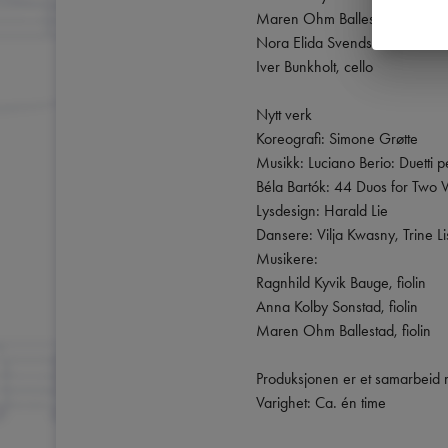
Maren Ohm Ballestad, fiolin

Nora Elida Svendsen Kvam, brat
Iver Bunkholt, cello

Nytt verk

Koreografi: Simone Grøtte

Musikk: Luciano Berio: Duetti pe
Béla Bartók: 44 Duos for Two Vi
Lysdesign: Harald Lie

Dansere: Vilja Kwasny, Trine L
Musikere:

Ragnhild Kyvik Bauge, fiolin

Anna Kolby Sonstad, fiolin

Maren Ohm Ballestad, fiolin

Produksjonen er et samarbeid 
Varighet: Ca. én time
