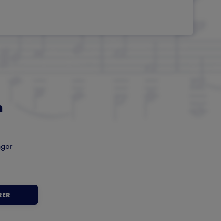
m
nger
RER