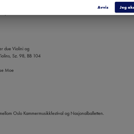
Avvis
Jeg ak
sj

r due Violini og

olins, Sz. 98, BB 104

ise Moe

mellom Oslo Kammermusikkfestival og Nasjonalballetten.
