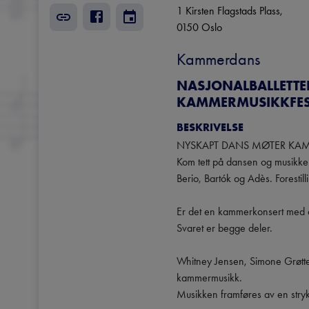
1 Kirsten Flagstads Plass
, 
0150
Oslo
Kammerdans
NASJONALBALLETTE
KAMMERMUSIKKFES
BESKRIVELSE
NYSKAPT DANS MØTER KAM
Kom tett på dansen og musikken 
Berio, Bartók og Adès. Forestil
Er det en kammerkonsert med da
Svaret er begge deler.

Whitney Jensen, Simone Grøtte 
kammermusikk.

Musikken framføres av en stryk