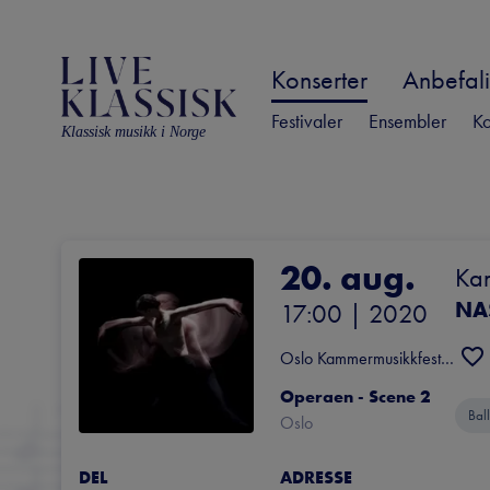
Konserter
Anbefali
Festivaler
Ensembler
Ko
Klassisk musikk i Norge
20. aug.
Ka
NA
17:00
 | 
2020
Oslo Kammermusikkfestival
Operaen - Scene 2
Ball
Oslo
DEL
ADRESSE