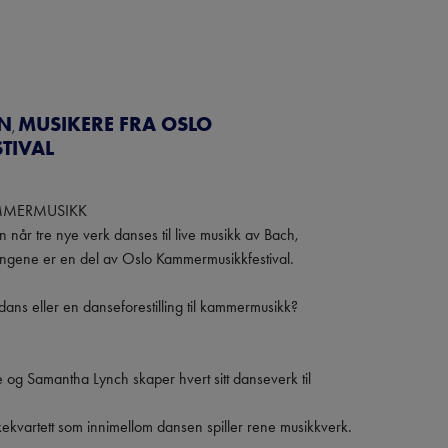
N
MUSIKERE FRA OSLO
,
TIVAL
MERMUSIKK

når tre nye verk danses til live musikk av Bach,

lingene er en del av Oslo Kammermusikkfestival.

ns eller en danseforestilling til kammermusikk?

og Samantha Lynch skaper hvert sitt danseverk til 
ekvartett som innimellom dansen spiller rene musikkverk.
