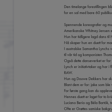
Den timelange forestillingen b
for en sal med bare 60 publik
Spennende koreografer og mus
Amerikanske Whitney Jensen er 
Hun har tidligere lagd dans til
Nå skaper hun en duett for man
I australske Samantha Lynchs ve
til vår tid og komponisten Thom
Også dette danseverket er for 
Lynch er initiativtaker og har i
RAW.

Hun og Douwe Dekkers har ska
Blant dem er for: jake som ble v
For første gang kan du opplev
Hennes duett er laget for to kvi
Luciano Berio og Béla Bartók, 
Ofte er Grøttes samiske bakgrun