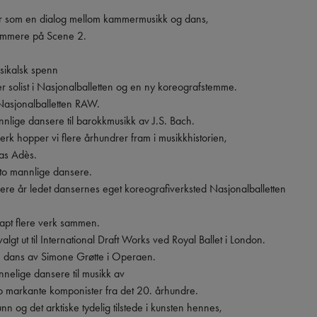
lir som en dialog mellom kammermusikk og dans,

ummere på Scene 2.

ikalsk spenn

solist i Nasjonalballetten og en ny koreografstemme.

 Nasjonalballetten RAW.

nlige dansere til barokkmusikk av J.S. Bach.

rk hopper vi flere århundrer fram i musikkhistorien,

as Adès.

to mannlige dansere.

 flere år ledet dansernes eget koreografiverksted Nasjonalballetten 
pt flere verk sammen.

algt ut til International Draft Works ved Royal Ballet i London.

e dans av Simone Grøtte i Operaen.

nnelige dansere til musikk av

to markante komponister fra det 20. århundre.

n og det arktiske tydelig tilstede i kunsten hennes,
