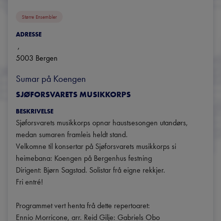
Større Ensembler
ADRESSE
, 
5003
Bergen
Sumar på Koengen
SJØFORSVARETS MUSIKKORPS
BESKRIVELSE
Sjøforsvarets musikkorps opnar haustsesongen utandørs, 
medan sumaren framleis heldt stand.

Velkomne til konsertar på Sjøforsvarets musikkorps si 
heimebana: Koengen på Bergenhus festning

Dirigent: Bjørn Sagstad. Solistar frå eigne rekkjer.

Fri entré! 

Programmet vert henta frå dette repertoaret:

Ennio Morricone, arr. Reid Gilje: Gabriels Obo
