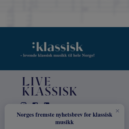
Norges fremste nyhetsbrev for klassisk
KONTAKT
musikk
Live Klassisk: +47 98670803