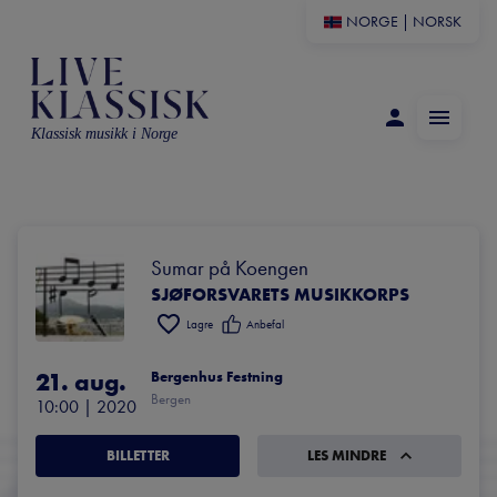
NORGE
|
NORSK
Klassisk musikk i Norge
Sumar på Koengen
SJØFORSVARETS MUSIKKORPS
Lagre
Anbefal
21. aug.
Bergenhus Festning
Bergen
10:00
 | 
2020
BILLETTER
LES MINDRE