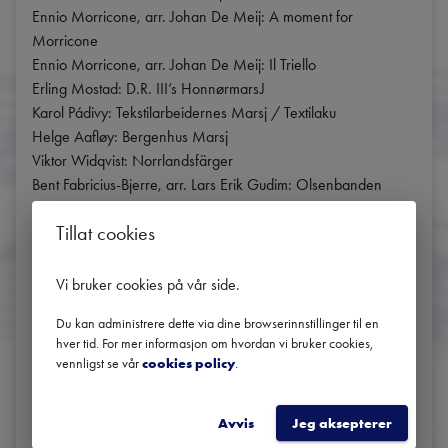
Ennio Morricone, arr. Johan De Meij: A moment for 
Morricone

Ennio Morricone, arr. Johan De Meij: Il Triello

Erling Mostad: D.R. III’s HonnørmarsJ

Karol Pádivy: Tekstilarbeidernes Marsj / Textilaku

Helge Aafløy: Bergenhus Marsj

Viktor Widqvist: Norrlandsfärger

Bent Fabricius-Bjerre, arr. Lars Erik Gudim: Olsenbanden

Bent Fabricius-Bjerre, arr. Lars Erik Gudim: Flåklypa-Medley

Tillat cookies
Arr. Jon Rørmark: Tails of the Unexpected - barnesanger

Trovesi, arr. Gilje Hercab

Egner, arr. Gilje Visen om Vesle Hoa

Vi bruker cookies på vår side
.
Lerner, Loewe, arr. Gudim On the street where you live

Du kan administrere dette via dine browserinnstillinger til en
Goodwin, arr. Gilje Jazz Police

hver tid. For mer informasjon om hvordan vi bruker cookies,
Waller, arr. Gilje Stealing Apples
vennligst se vår
cookies policy
.
DEL
Avvis
Jeg aksepterer