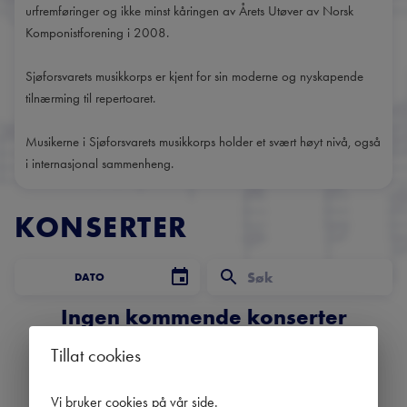
urfremføringer og ikke minst kåringen av Årets Utøver av Norsk
Komponistforening i 2008.
Sjøforsvarets musikkorps er kjent for sin moderne og nyskapende
tilnærming til repertoaret.
Musikerne i Sjøforsvarets musikkorps holder et svært høyt nivå, også
i internasjonal sammenheng.
KONSERTER
DATO
Ingen kommende konserter
Bruk datofilteret for å se tidligere konserter.
Tillat cookies
Vi bruker cookies på vår side
.