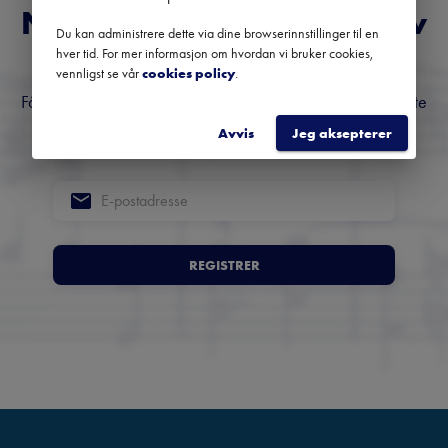
Norges fremste nyhetsbrev
Du kan administrere dette via dine browserinnstillinger til en
om klassisk musikk
hver tid. For mer informasjon om hvordan vi bruker cookies,
vennligst se vår
cookies policy
.
Få oversikt over kommende konserter, festivaler og utvalgte
anbefalinger fra hele landet.
Avvis
Jeg aksepterer
REGISTRER