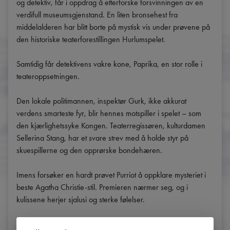
og detektiv, får i oppdrag å etterforske forsvinningen av en 
verdifull museumsgjenstand. En liten bronsehest fra 
middelalderen har blitt borte på mystisk vis under prøvene på 
den historiske teaterforestillingen Hurlumspelet.

Samtidig får detektivens vakre kone, Paprika, en stor rolle i 
teateroppsetningen.

Den lokale politimannen, inspektør Gurk, ikke akkurat 
verdens smarteste fyr, blir hennes motspiller i spelet – som 
den kjærlighetssyke Kongen. Teaterregissøren, kulturdamen 
Sellerina Stang, har et svare strev med å holde styr på 
skuespillerne og den opprørske bondehæren.

Imens forsøker en hardt prøvet Purriot å oppklare mysteriet i 
beste Agatha Christie-stil. Premieren nærmer seg, og i 
kulissene herjer sjalusi og sterke følelser.

Prisbelønnet barneopera
