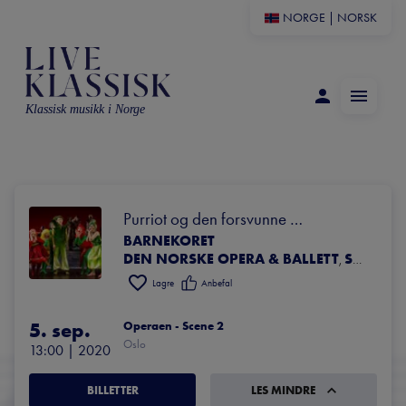
NORGE
|
NORSK
Klassisk musikk i Norge
Purriot og den forsvunne 
BARNEKORET
bronsehesten
DEN NORSKE OPERA & BALLETT
SAMMENSATT ORKESTER
,
Lagre
Anbefal
5. sep.
Operaen - Scene 2
Oslo
13:00
 | 
2020
BILLETTER
LES MINDRE