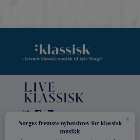
Norges fremste nyhetsbrev for klassisk
KONTAKT
musikk
Live Klassisk: +47 98670803