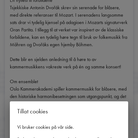
En hyllest til forbildene

Tsjekkiske Antonin Dvořák skrev sin serenade for blåsere, 
med direkte referanser til Mozart. I serenadens langsomme 
sats drar vi tydelig kjensel på adagioen i Mozarts signaturverk 
Gran Partita. I tillegg til at verket var inspirert av de klassiske 
forbildene, kan en tydelig høre tegn til bruk av folkemusikk fra 
Mähren og Dvořáks egen hjemby Böhmen.

Dette blir en sjelden anledning til å høre to av 
kammermusikkens vakreste verk på én og samme konsert!

Om ensemblet

Oslo Kammerakademi spiller kammermusikk for blåsere, med 
den historiske harmonibesetningen som utgangspunkt, og det 
er David Friedemann Strunck som er initiativtaker og 
Tillat cookies
kunstnerisk leder for ensemblet.

Musikerne bruker historiske messinginstrumenter i musikk fra 
Vi bruker cookies på vår side
.
barokken, klassisismen og romantikken. Dette bidrar til 