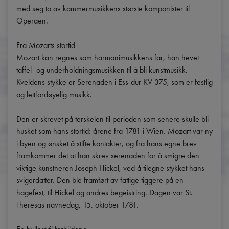
med seg to av kammermusikkens største komponister til 
Operaen.

Fra Mozarts stortid

Mozart kan regnes som harmonimusikkens far, han hevet 
taffel- og underholdningsmusikken til å bli kunstmusikk. 
Kveldens stykke er Serenaden i Ess-dur KV 375, som er festlig 
og lettfordøyelig musikk.

Den er skrevet på terskelen til perioden som senere skulle bli 
husket som hans stortid: årene fra 1781 i Wien. Mozart var ny 
i byen og ønsket å stifte kontakter, og fra hans egne brev 
framkommer det at han skrev serenaden for å smigre den 
viktige kunstneren Joseph Hickel, ved å tilegne stykket hans 
svigerdatter. Den ble framført av fattige tiggere på en 
hagefest, til Hickel og andres begeistring. Dagen var St. 
Theresas navnedag, 15. oktober 1781.
