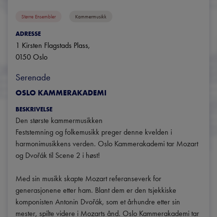
Større Ensembler
Kammermusikk
ADRESSE
1 Kirsten Flagstads Plass
, 
0150
Oslo
Serenade
OSLO KAMMERAKADEMI
BESKRIVELSE
Den største kammermusikken

Feststemning og folkemusikk preger denne kvelden i 
harmonimusikkens verden. Oslo Kammerakademi tar Mozart 
og Dvořák til Scene 2 i høst!

Med sin musikk skapte Mozart referanseverk for 
generasjonene etter ham. Blant dem er den tsjekkiske 
komponisten Antonin Dvořák, som et århundre etter sin 
mester, spilte videre i Mozarts ånd. Oslo Kammerakademi tar 