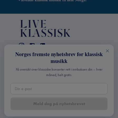
Norges fremste nyhetsbrev for klassisk
KONTAKT
musikk
Live Klassisk: +47 98670803
Få oversikt over klassiske konserter rett i innboksen din – hver
info@liveklassisk.no
måned, helt gratis.
Live Klassisk
Org nr: 932392364
Meld deg på nyhetsbrevet
Copyright ©
2026
Live Klassisk •
Personvern og
cookies