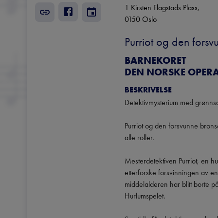
1 Kirsten Flagstads Plass
, 
0150
Oslo
Purriot og den fors
BARNEKORET
DEN NORSKE OPERA 
BESKRIVELSE
Detektivmysterium med grønnsake
Purriot og den forsvunne bron
alle roller.

Mesterdetektiven Purriot, en hu
etterforske forsvinningen av en
middelalderen har blitt borte på
Hurlumspelet.
