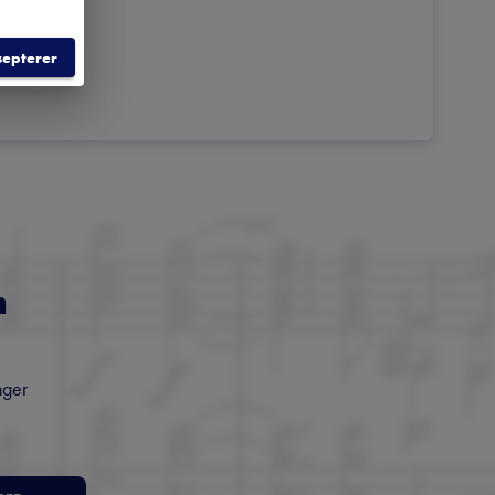
septerer
m
nger