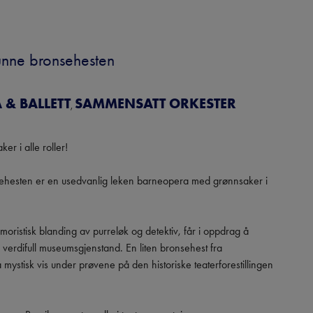
vunne bronsehesten
& BALLETT
SAMMENSATT ORKESTER
,
r i alle roller!

sehesten er en usedvanlig leken barneopera med grønnsaker i 
moristisk blanding av purreløk og detektiv, får i oppdrag å 
 verdifull museumsgjenstand. En liten bronsehest fra 
 mystisk vis under prøvene på den historiske teaterforestillingen 