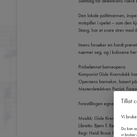
Samtidig får detektivens vakre k
Den lokale politimannen, inspek
motspiller i spelet – som den k
Stang, har et svare strev med 
Imens forsøker en hardt prøvet P
nærmer seg, og i kulissene herjer
Prisbelønnet barneopera

Komponist Gisle Kverndokk har 
Operaens barnekor, basert på 
Mesterdetektiven Purriot. Foresti
Tillat 
Forestillingen egner seg best f
Vi bruke
Musikk: Gisle Kverndokk

Libretto: Bjørn F. Rørvik

Du kan ad
Regi: Heidi Bruun Nedregaard

vi bruker 