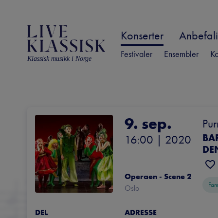
Konserter
Anbefali
Festivaler
Ensembler
Ko
Klassisk musikk i Norge
9. sep.
Pur
BA
16:00
 | 
2020
DE
Operaen - Scene 2
Fam
Oslo
DEL
ADRESSE