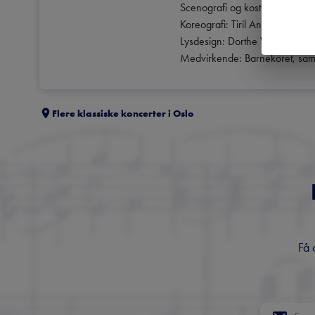
Scenografi og kostymer: Chinel
Koreografi: Tiril Andøl

Lysdesign: Dorthe Wiig Anders
Medvirkende: Barnekoret, sam
Flere klassiske koncerter i
Oslo
Få 