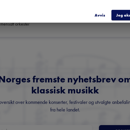
le Markovic

Avvis
Jeg ak
en

mensatt orkester
Norges fremste nyhetsbrev o
klassisk musikk
oversikt over kommende konserter, festivaler og utvalgte anbefali
fra hele landet.