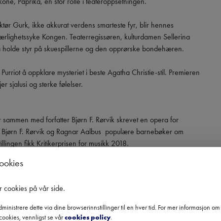
one, Paprika, en stor rolle i teateroppsetningen.

tør Gurk, ikke akkurat verdens smarteste fyr, blir hennes 
jærlighetssyke Kongen. Teaterregissøren, kulturdamen Sellerina 
å holde styr på skuespillerne og den opprørske bondehæren.

urriot å oppklare mysteriet i beste Agatha Christie-stil. Premieren 
 sjalusi og sterke følelser.

sammen med forfatter Bjørn F. Rørvik skrevet en opera for 
Bjørn F. Rørvik og Ragnar Aalbus  populære barnebøker om 
llingen fikk Kritikerprisen for musikk 2018.

cookies
or barn mellom 5 og 12 år.

r cookies på vår side
.
ministrere dette via dine browserinnstillinger til en hver tid. For mer informasjon o
cookies, vennligst se vår
cookies policy
.