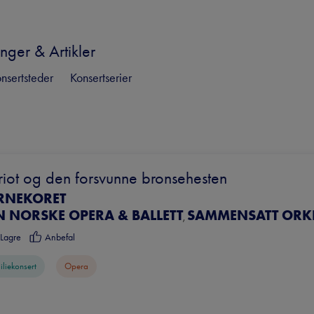
nger & Artikler
nsertsteder
Konsertserier
riot og den forsvunne bronsehesten
RNEKORET
N NORSKE OPERA & BALLETT
SAMMENSATT ORK
,
Lagre
Anbefal
iliekonsert
Opera