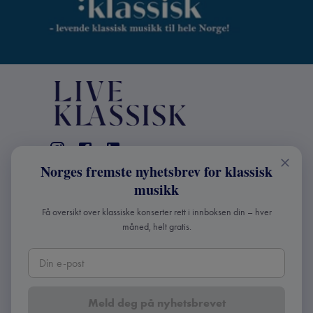
Norges fremste nyhetsbrev for klassisk
KONTAKT
musikk
Live Klassisk: +47 98670803
Få oversikt over klassiske konserter rett i innboksen din – hver
info@liveklassisk.no
måned, helt gratis.
Live Klassisk
Org nr: 932392364
Meld deg på nyhetsbrevet
Copyright ©
2026
Live Klassisk •
Personvern og