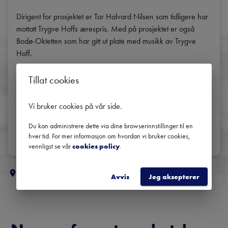
Dirigent for prosjektet er Tor Halvard Nilsen som tidligere har 
mottatt Trygve Hoffs ærespris. Med på prosjektet er også 
Bodø-Oktetten som har gitt ut plate med musikk av Trygve 
Hoff.

Norges Korforbund gjør dette prosjektet i samarbeid med 
Tillat cookies
Fellesnemda for Nye Narvik Kommune, MiN, Vocal Art og 
NNPS.
Vi bruker cookies på vår side
.
DEL
Du kan administrere dette via dine browserinnstillinger til en
hver tid. For mer informasjon om hvordan vi bruker cookies,
vennligst se vår
cookies policy
.
Flere klassiske konserter i
Nord-Norge
Avvis
Jeg aksepterer