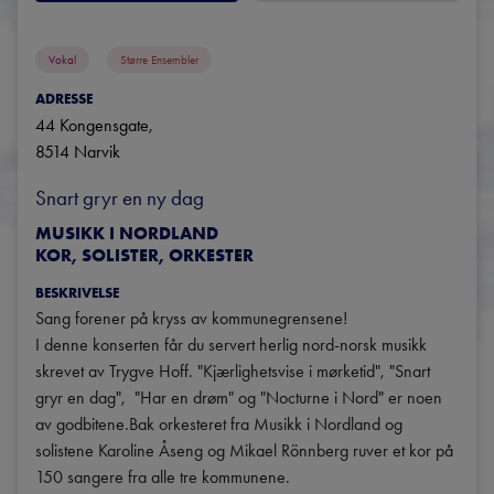
Vokal
Større Ensembler
ADRESSE
44 Kongensgate
, 
8514
Narvik
Snart gryr en ny dag
MUSIKK I NORDLAND
KOR, SOLISTER, ORKESTER
BESKRIVELSE
Sang forener på kryss av kommunegrensene!

I denne konserten får du servert herlig nord-norsk musikk 
skrevet av Trygve Hoff. "Kjærlighetsvise i mørketid", "Snart 
gryr en dag",  "Har en drøm" og "Nocturne i Nord" er noen 
av godbitene.Bak orkesteret fra Musikk i Nordland og 
solistene Karoline Åseng og Mikael Rönnberg ruver et kor på 
150 sangere fra alle tre kommunene.
