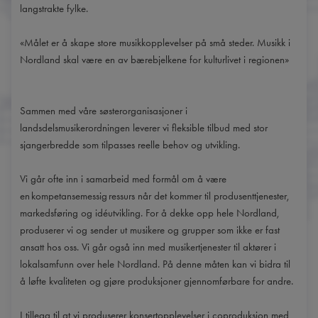
langstrakte fylke.
«Målet er å skape store musikkopplevelser på små steder. Musikk i
Nordland skal være en av bærebjelkene for kulturlivet i regionen»
Sammen med våre søsterorganisasjoner i
landsdelsmusikerordningen leverer vi fleksible tilbud med stor
sjangerbredde som tilpasses reelle behov og utvikling.
Vi går ofte inn i samarbeid med formål om å være
en kompetansemessig ressurs når det kommer til produsenttjenester,
markedsføring og idéutvikling. For å dekke opp hele Nordland,
produserer vi og sender ut musikere og grupper som ikke er fast
ansatt hos oss. Vi går også inn med musikertjenester til aktører i
lokalsamfunn over hele Nordland. På denne måten kan vi bidra til
å løfte kvaliteten og gjøre produksjoner gjennomførbare for andre.
I tillegg til at vi produserer konsertopplevelser i coproduksjon med