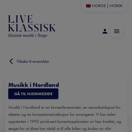
NORGE
|
NORSK
Klassisk musikk i Norge
Tilbake til ensembler
Musikk i Nordland
GÅ TIL HJEMMESIDE
Musikk i Nordland er en konsertleverandør, en samarbeidspart for
aktører og en kompetanseinstitusjon for arrangører. Vi har siden
oppstarten i 1992 produsert konsertopplevelser av høy kvalitet, og
sørget for at disse har nådd ut til alle kriker og kroker av vårt