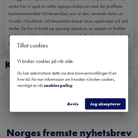
andre har vi også en rekke egenproduksjoner med det profilerte
kammerensemblet MiNensemblet, som er den utøvende delen av
Musikk i Nordland. MiNensemblet skaper store opplevelser på små
steder. De har et bredt og spenstig repertoar, er opptatt av kvalitet
og kunstnerisk fornyelse, og opptrer med ulike besetninger fra duoer
Tillat cookies
Vi bruker cookies på vår side
.
KONSERTER
Du kan administrere dette via dine browserinnstillinger til en
hver tid. For mer informasjon om hvordan vi bruker cookies,
DATO
vennligst se vår
cookies policy
.
Ingen kommende konserter
Bruk datofilteret for å se tidligere konserter.
Avvis
Jeg aksepterer
Norges fremste nyhetsbrev