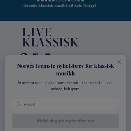
Norges fremste nyhetsbrev for klassisk
KONTAKT
musikk
Live Klassisk: +47 98670803
Få oversikt over klassiske konserter rett i innboksen din – hver
info@liveklassisk.no
måned, helt gratis.
Live Klassisk
Org nr: 932392364
Meld deg på nyhetsbrevet
Copyright ©
2026
Live Klassisk •
Personvern og
cookies