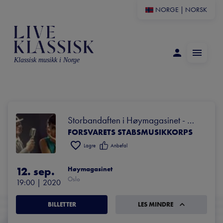
NORGE
|
NORSK
Klassisk musikk i Norge
Storbandaften i Høymagasinet - 
FORSVARETS STABSMUSIKKORPS
Med Julie Dahle Aagård og Ingar 
Kristiansen
Lagre
Anbefal
12. sep.
Høymagasinet
Oslo
19:00
 | 
2020
BILLETTER
LES MINDRE