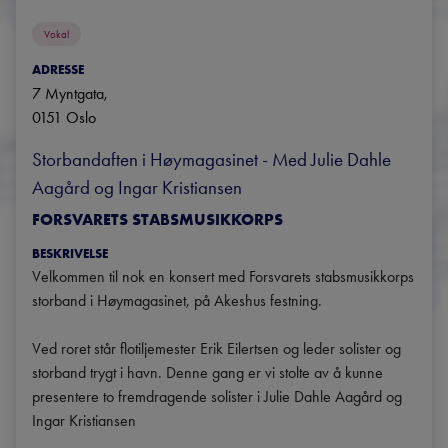
Vokal
ADRESSE
7 Myntgata
, 
0151
Oslo
Storbandaften i Høymagasinet - Med Julie Dahle 
Aagård og Ingar Kristiansen
FORSVARETS STABSMUSIKKORPS
BESKRIVELSE
Velkommen til nok en konsert med Forsvarets stabsmusikkorps 
storband i Høymagasinet, på Akeshus festning.

Ved roret står flotiljemester Erik Eilertsen og leder solister og 
storband trygt i havn. Denne gang er vi stolte av å kunne 
presentere to fremdragende solister i Julie Dahle Aagård og 
Ingar Kristiansen
