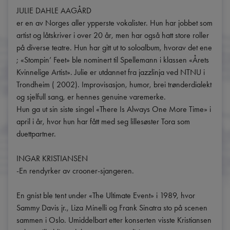
JULIE DAHLE AAGÅRD

er en av Norges aller ypperste vokalister. Hun har jobbet som 
artist og låtskriver i over 20 år, men har også hatt store roller 
på diverse teatre. Hun har gitt ut to soloalbum, hvorav det ene 
; «Stompin’ Feet» ble nominert til Spellemann i klassen «Årets 
Kvinnelige Artist». Julie er utdannet fra jazzlinja ved NTNU i 
Trondheim ( 2002). Improvisasjon, humor, brei trønderdialekt 
og sjelfull sang, er hennes genuine varemerke. 

Hun ga ut sin siste singel «There Is Always One More Time» i 
april i år, hvor hun har fått med seg lillesøster Tora som 
duettpartner. 

INGAR KRISTIANSEN

-En rendyrker av crooner-sjangeren.

En gnist ble tent under «The Ultimate Event» i 1989, hvor 
Sammy Davis jr., Liza Minelli og Frank Sinatra sto på scenen 
sammen i Oslo. Umiddelbart etter konserten visste Kristiansen 