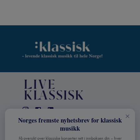
Norges fremste nyhetsbrev for klassisk
KONTAKT
musikk
Live Klassisk: +47 98670803
Få oversikt over klassiske konserter rett i innboksen din – hver