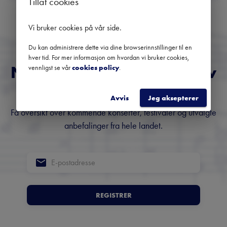
Tillat cookies
Ingen kommende konserter
Bruk datofilteret for å se tidligere konserter.
Vi bruker cookies på vår side
.
Du kan administrere dette via dine browserinnstillinger til en
hver tid. For mer informasjon om hvordan vi bruker cookies,
Norges fremste nyhetsbrev
vennligst se vår
cookies policy
.
om klassisk musikk
Avvis
Jeg aksepterer
Få oversikt over kommende konserter, festivaler og utvalgte
anbefalinger fra hele landet.
REGISTRER