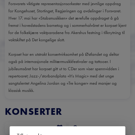
Forsvarets viktigste representasjonsorkester med jevnlige oppdrag
for Kongehuset, Stortinget, Regjeringen og avdelinger i Forsvaret.
Hver 17. mai har «Stabsmusikken» det ærefulle oppdraget å gå
fremst i hovedstadens barnetog og i sommerhalvåret er korpset kjent
for de folkekjære vaktparadene fra Akershus festning i tilknytning til
vaktskiftet på Det kongelige slott.
Korpset har en utstrakt konsertvirksomhet på Østlandet og deltar
også på internasjonale militærmusikkfestivaler og tattooer. I
jubileumsåret har korpset gitt ut to CDer som viser spennvidden i
repertoaret; Jazz-/storbandplata «It’s Magic» med det unge
sangtalentet Angelina Jordan og «Tre konger» med marsjer og
klassisk musikk.
KONSERTER
DATO