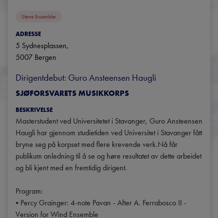
Større Ensembler
ADRESSE
5 Sydnesplassen
, 
5007
Bergen
Dirigentdebut: Guro Ansteensen Haugli
SJØFORSVARETS MUSIKKORPS
BESKRIVELSE
Masterstudent ved Universitetet i Stavanger, Guro Ansteensen 
Haugli har gjennom studietiden ved Universitet i Stavanger fått 
bryne seg på korpset med flere krevende verk.Nå får 
publikum anledning til å se og høre resultatet av dette arbeidet 
og bli kjent med en fremtidig dirigent.

Program:

• Percy Grainger: 4-note Pavan - After A. Ferrabosco II - 
Version for Wind Ensemble
