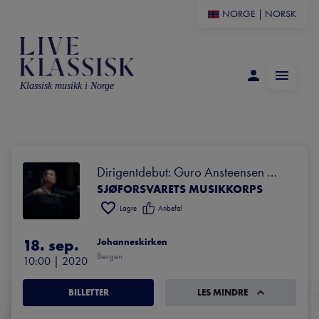
NORGE
|
NORSK
Klassisk musikk i Norge
Dirigentdebut: Guro Ansteensen 
SJØFORSVARETS MUSIKKORPS
Haugli
Lagre
Anbefal
18. sep.
Johanneskirken
Bergen
10:00
 | 
2020
BILLETTER
LES MINDRE