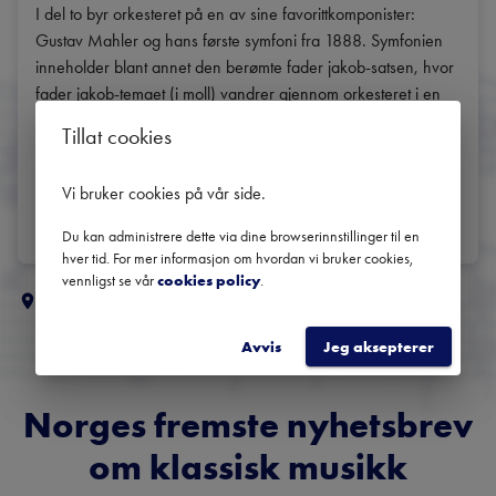
I del to byr orkesteret på en av sine favorittkomponister: 
Gustav Mahler og hans første symfoni fra 1888. Symfonien 
inneholder blant annet den berømte fader jakob-satsen, hvor 
fader jakob-temaet (i moll) vandrer gjennom orkesteret i en 
kanon. Andre innslag er fuglesang i naturen som våkner, 
Tillat cookies
DEL
Vi bruker cookies på vår side
.
Du kan administrere dette via dine browserinnstillinger til en
hver tid. For mer informasjon om hvordan vi bruker cookies,
vennligst se vår
cookies policy
.
Flere klassiske koncerter i
Innlandet
Avvis
Jeg aksepterer
Norges fremste nyhetsbrev
om klassisk musikk