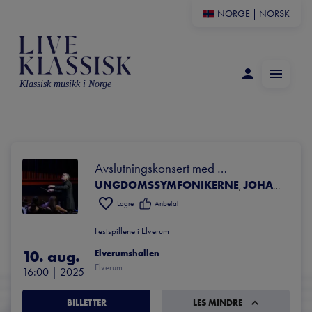
NORGE
|
NORSK
Klassisk musikk i Norge
Avslutningskonsert med 
UNGDOMSSYMFONIKERNE
JOHANNES GUSTAVSSON
Ungdomssymfonikerne
,
Lagre
Anbefal
Festspillene i Elverum
10. aug.
Elverumshallen
Elverum
16:00
 | 
2025
BILLETTER
LES MINDRE