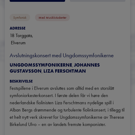
Symfonisk
Med Musikkstudenter
ADRESSE
18 Torggata
, 
Elverum
Avslutningskonsert med Ungdomssymfonikerne
UNGDOMSSYMFONIKERNE
JOHANNES
,
GUSTAVSSON
LIZA FERSCHTMAN
,
BESKRIVELSE
Festspillene i Elverum avsluttes som alltid med en storslått 
symfoniorkesterkonsert. I første delen får vi høre den 
nederlandske fiolinisten Liza Ferschtmans nydelige spill i 
Alban Bergs drømmende og turbulente fiolinkonsert, i tillegg til 
et helt nytt verk skrevet for Ungdomssymfonikerne av Therese 
Birkelund Ulvo – en av landets fremste komponister.
