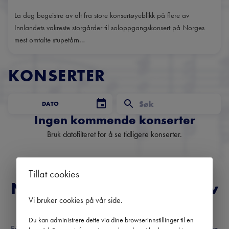
La deg begeistre av alt fra store konsertøyeblikk på flere av
Innlandets vakreste storgårder til soloppgangskonsert på Norges
mest omtalte stupetårn…
KONSERTER
DATO
Ingen kommende konserter
Bruk datofilteret for å se tidligere konserter.
Tillat cookies
Norges fremste nyhetsbrev
Vi bruker cookies på vår side
.
om klassisk musikk
Du kan administrere dette via dine browserinnstillinger til en