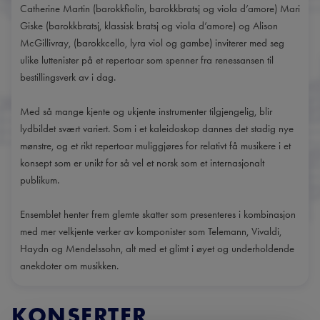
Catherine Martin (barokkfiolin, barokkbratsj og viola d’amore) Mari
Giske (barokkbratsj, klassisk bratsj og viola d’amore) og Alison
McGillivray, (barokkcello, lyra viol og gambe) inviterer med seg
ulike luttenister på et repertoar som spenner fra renessansen til
bestillingsverk av i dag.
Med så mange kjente og ukjente instrumenter tilgjengelig, blir
lydbildet svært variert. Som i et kaleidoskop dannes det stadig nye
mønstre, og et rikt repertoar muliggjøres for relativt få musikere i et
konsept som er unikt for så vel et norsk som et internasjonalt
publikum.
Ensemblet henter frem glemte skatter som presenteres i kombinasjon
med mer velkjente verker av komponister som Telemann, Vivaldi,
Haydn og Mendelssohn, alt med et glimt i øyet og underholdende
KONSERTER