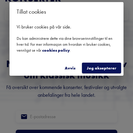
Tillat cookies
DATO
Ingen kommende konserter
Vi bruker cookies på vår side
.
Bruk datofilteret for å se tidligere konserter.
Du kan administrere dette via dine browserinnstillinger til en
hver tid. For mer informasjon om hvordan vi bruker cookies,
vennligst se vår
cookies policy
.
Norges fremste nyhetsbrev
Avvis
Jeg aksepterer
om klassisk musikk
Få oversikt over kommende konserter, festivaler og utvalgte
anbefalinger fra hele landet.