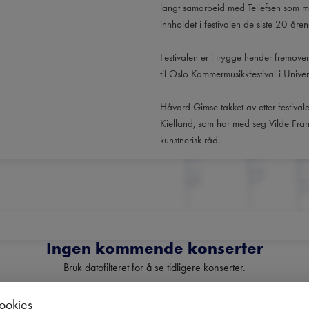
langt samarbeid med Tellefsen som me
innholdet i festivalen de siste 20 åren
Festivalen er i trygge hender fremove
til Oslo Kammermusikkfestival i Univer
Håvard Gimse takket av etter festival
Kielland, som har med seg Vilde Fra
kunstnerisk råd.
Ingen kommende konserter
Bruk datofilteret for å se tidligere konserter.
cookies