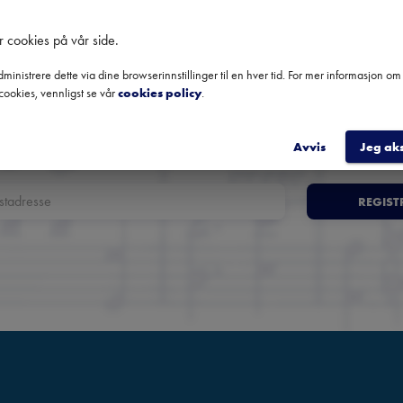
Norges fremste nyhetsbrev o
r cookies på vår side
.
klassisk musikk
ministrere dette via dine browserinnstillinger til en hver tid. For mer informasjon o
cookies, vennligst se vår
cookies policy
.
oversikt over kommende konserter, festivaler og utvalgte anbefali
fra hele landet.
Avvis
Jeg ak
REGIST