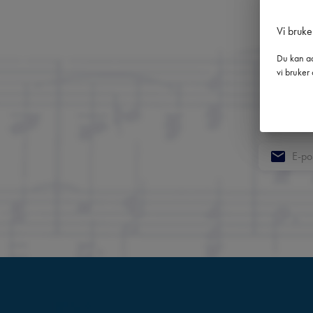
Vi bruke
Du kan ad
vi bruker 
Få 