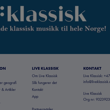
JON
LIVE KLASSISK
KONTAKT
Om Live Klassisk
Live Klassisk: 
info@liveklassisk
ter geografi
Slik fungerer det
 & Artikler
Kontakt
Live Klassisk
App
Org nr: 932392
r
Partneravtaler