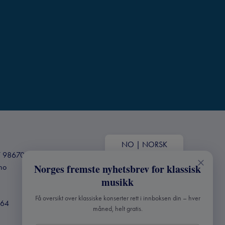
NO
|
NORSK
+47 98670803
.no
Norges fremste nyhetsbrev for klassisk
musikk
Få oversikt over klassiske konserter rett i innboksen din – hver
364
måned, helt gratis.