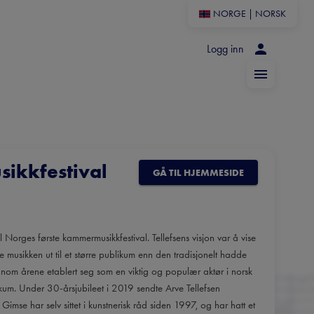
NORGE
|
NORSK
Logg inn
ikkfestival
GÅ TIL HJEMMESIDE
 Norges første kammermusikkfestival. Tellefsens visjon var å vise
usikken ut til et større publikum enn den tradisjonelt hadde
jennom årene etablert seg som en viktig og populær aktør i norsk
kum. Under 30-årsjubileet i 2019 sendte Arve Tellefsen
Gimse har selv sittet i kunstnerisk råd siden 1997, og har hatt et