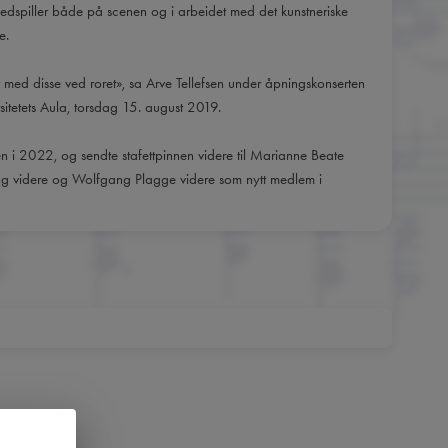
dspiller både på scenen og i arbeidet med det kunstneriske
e.
r med disse ved roret», sa Arve Tellefsen under åpningskonserten
sitetets Aula, torsdag 15. august 2019.
en i 2022, og sendte stafettpinnen videre til Marianne Beate
ng videre og Wolfgang Plagge videre som nytt medlem i