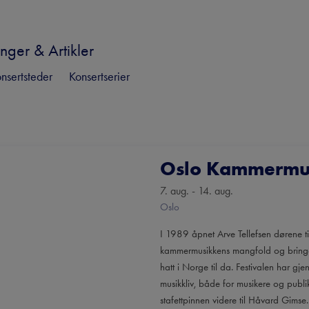
nger & Artikler
nsertsteder
Konsertserier
Oslo Kammermus
7. aug. - 14. aug.
Oslo
I 1989 åpnet Arve Tellefsen dørene til
kammermusikkens mangfold og bringe m
hatt i Norge til da. Festivalen har g
musikkliv, både for musikere og publi
stafettpinnen videre til Håvard Gimse. 