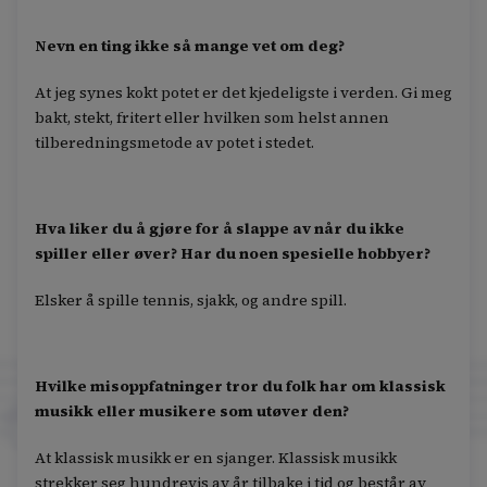
Nevn en ting ikke så mange vet om deg?
At jeg synes kokt potet er det kjedeligste i verden. Gi meg
bakt, stekt, fritert eller hvilken som helst annen
tilberedningsmetode av potet i stedet.
Hva liker du å gjøre for å slappe av når du ikke
spiller eller øver? Har du noen spesielle hobbyer?
Elsker å spille tennis, sjakk, og andre spill.
Hvilke misoppfatninger tror du folk har om klassisk
musikk eller musikere som utøver den?
At klassisk musikk er en sjanger. Klassisk musikk
strekker seg hundrevis av år tilbake i tid og består av