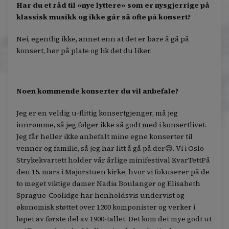
Har du et råd til «nye lyttere» som er nysgjerrige på
klassisk musikk og ikke går så ofte på konsert?
Nei, egentlig ikke, annet enn at det er bare å gå på
konsert, hør på plate og lik det du liker.
Noen kommende konserter du vil anbefale?
Jeg er en veldig u-flittig konsertgjenger, må jeg
innrømme, så jeg følger ikke så godt med i konsertlivet.
Jeg får heller ikke anbefalt mine egne konserter til
venner og familie, så jeg har litt å gå på der😊. Vi i Oslo
Strykekvartett holder vår årlige minifestival KvarTettPå
den 15. mars i Majorstuen kirke, hvor vi fokuserer på de
to meget viktige damer Nadia Boulanger og Elisabeth
Sprague-Coolidge har henholdsvis undervist og
økonomisk støttet over 1200 komponister og verker i
løpet av første del av 1900-tallet. Det kom det mye godt ut