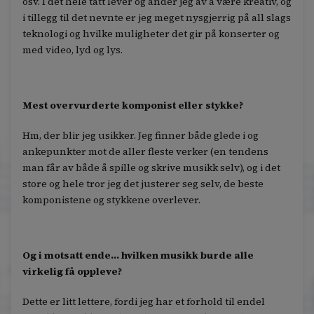
osv. I det hele tatt lever og ånder jeg av å være kreativ, og
i tillegg til det nevnte er jeg meget nysgjerrig på all slags
teknologi og hvilke muligheter det gir på konserter og
med video, lyd og lys.
Mest overvurderte komponist eller stykke?
Hm, der blir jeg usikker. Jeg finner både glede i og
ankepunkter mot de aller fleste verker (en tendens
man får av både å spille og skrive musikk selv), og i det
store og hele tror jeg det justerer seg selv, de beste
komponistene og stykkene overlever.
Og i motsatt ende… hvilken musikk burde alle
virkelig få oppleve?
Dette er litt lettere, fordi jeg har et forhold til endel