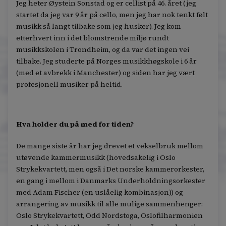
Jeg heter Øystein Sonstad og er cellist på 46. året (jeg
startet da jeg var 9 år på cello, men jeg har nok tenkt følt
musikk så langt tilbake som jeg husker). Jeg kom
etterhvert inn i det blomstrende miljø rundt
musikkskolen i Trondheim, og da var det ingen vei
tilbake. Jeg studerte på Norges musikkhøgskole i 6 år
(med et avbrekk i Manchester) og siden har jeg vært
profesjonell musiker på heltid.
Hva holder du på med for tiden?
De mange siste år har jeg drevet et vekselbruk mellom
utøvende kammermusikk (hovedsakelig i Oslo
Strykekvartett, men også i Det norske kammerorkester,
en gang i mellom i Danmarks Underholdningsorkester
med Adam Fischer (en uslåelig kombinasjon)) og
arrangering av musikk til alle mulige sammenhenger:
Oslo Strykekvartett, Odd Nordstoga, Oslofilharmonien