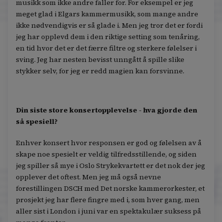
musikk som ikke andre faller for. For eksempel er jeg
meget glad i Elgars kammermusikk, som mange andre
ikke nødvendigvis er så glade i. Men jeg tror det er fordi
jeg har opplevd dem i den riktige setting som tenåring,
en tid hvor det er det færre filtre og sterkere følelser i
sving. Jeg har nesten bevisst unngått å spille slike
stykker selv, for jeg er redd magien kan forsvinne.
Din siste store konsertopplevelse - hva gjorde den
så spesiell?
Enhver konsert hvor responsen er god og følelsen av å
skape noe spesielt er veldig tilfredsstillende, og siden
jeg spiller så mye i Oslo Strykekvartett er det nok der jeg
opplever det oftest. Men jeg må også nevne
forestillingen DSCH med Det norske kammerorkester, et
prosjekt jeg har flere fingre med i, som hver gang, men
aller sist i London i juni var en spektakulær suksess på