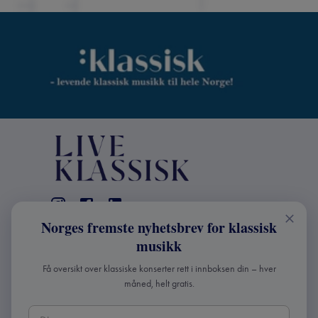
Norges fremste nyhetsbrev for klassisk
KONTAKT
musikk
Live Klassisk: +47 98670803
Få oversikt over klassiske konserter rett i innboksen din – hver
info@liveklassisk.no
måned, helt gratis.
Live Klassisk