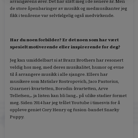
arrangørens ører. Det har slått meg i de senere år. Men
de store åpenbaringer av musikk og medmusikanter jeg
fikk i tenårene var selvfølgelig også medvirkende.
Har du noen forbilder? Er det noen som har vært
spesielt motiverende eller inspirerende for deg?
Jeg kan umiddelbart si at Brazz Brothers har resonert
veldig hos meg, med deres musikalitet, humor og evne
til å arrangere musikk i alle sjangre. Ellers har
musikere som Mstislav Rostropovich, Jaco Pastorius,
Guarneri-kvartetten, Borodin-kvartetten, Arve
Tellefsen,... ja listen kan bli lang... på ulike stadier formet
meg. Siden 2014 har jeg trålet Youtube i timesvis for å
oppleve geniet Cory Henry og fusion-bandet Snarky
Puppy.