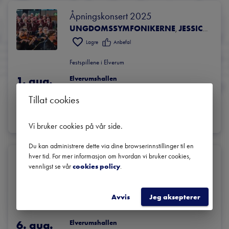
Åpningskonsert 2025
UNGDOMSSYMFONIKERNE
JESSICA COTTIS
,
Lagre
Anbefal
Festspillene i Elverum
1. aug.
Elverumshallen
Elverum
16:00
 | 
2025
Tillat cookies
BILLETTER
LES MER
Vi bruker cookies på vår side
.
Du kan administrere dette via dine browserinnstillinger til en
hver tid. For mer informasjon om hvordan vi bruker cookies,
Populærkonsert 2025
vennligst se vår
cookies policy
.
UNGDOMSSYMFONIKERNE
GUDRUN DAHLKVIST
,
Lagre
Anbefal
Avvis
Jeg aksepterer
Festspillene i Elverum
6. aug.
Elverumshallen