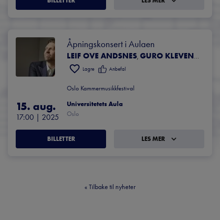
BILLETTER
LES MER
Åpningskonsert i Aulaen
LEIF OVE ANDSNES
GURO KLEVEN HAGEN
,
Lagre
Anbefal
Oslo Kammermusikkfestival
15. aug.
Universitetets Aula
Oslo
17:00
 | 
2025
BILLETTER
LES MER
«
Tilbake til nyheter