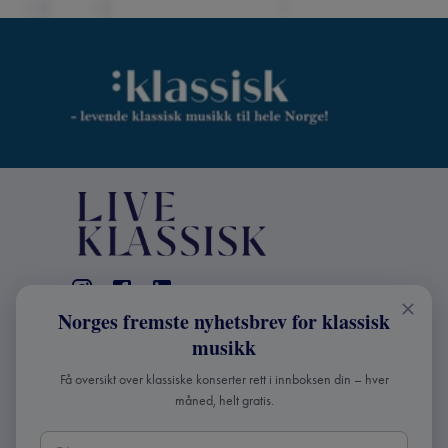
Norges fremste nyhetsbrev for klassisk
KONTAKT
musikk
Live Klassisk: +47 98670803
Få oversikt over klassiske konserter rett i innboksen din – hver
info@liveklassisk.no
måned, helt gratis.
Live Klassisk