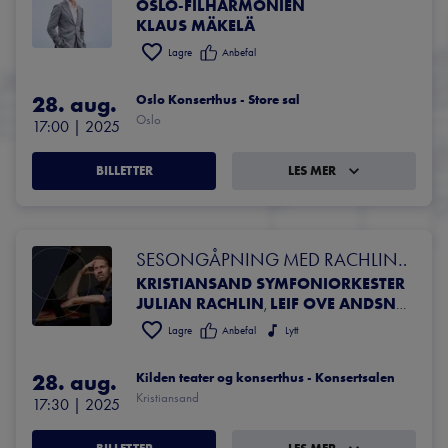
OSLO-FILHARMONIEN
Gustav Mahler
KLAUS MÄKELÄ
Lagre
Anbefal
28. aug.
Oslo Konserthus - Store sal
Oslo
17:00
 | 
2025
BILLETTER
LES MER
SESONGÅPNING MED RACHLIN 
KRISTIANSAND SYMFONIORKESTER
OG ANDSNES
JULIAN RACHLIN
LEIF OVE ANDSNES
,
Lagre
Anbefal
Lytt
28. aug.
Kilden teater og konserthus - Konsertsalen
Kristiansand
17:30
 | 
2025