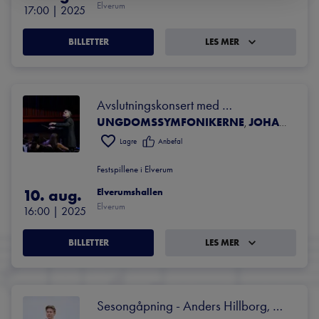
Elverum
17:00
 | 
2025
BILLETTER
LES MER
Avslutningskonsert med 
UNGDOMSSYMFONIKERNE
JOHANNES GUSTAVSSON
Ungdomssymfonikerne
,
Lagre
Anbefal
Festspillene i Elverum
10. aug.
Elverumshallen
Elverum
16:00
 | 
2025
BILLETTER
LES MER
Sesongåpning - Anders Hillborg, 