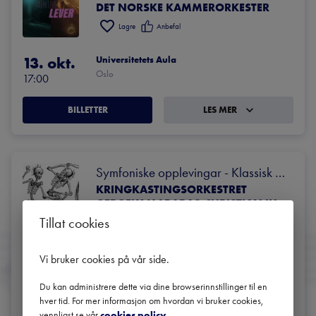
DET NORSKE KAMMERORKESTER
Lagre
Anbefal
13. okt.
Universitetets Aula
Oslo
17:00
BILLETTER
LES MER
Symfoniske opplevingar - Klassisk 
KRINGKASTING​S​ORKESTRET
Halloween
GERGELY MADARAS
CHRISTIAN IHLE HADLAND
,
Tillat cookies
Lagre
Anbefal
Lytt
28. okt.
Universitetets Aula
Vi bruker cookies på vår side
.
Oslo
17:00
Du kan administrere dette via dine browserinnstillinger til en
hver tid. For mer informasjon om hvordan vi bruker cookies,
BILLETTER
LES MER
vennligst se vår
cookies policy
.