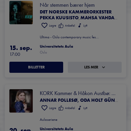
Når stemmen bærer hjem
DET NORSKE KAMMERORKESTER
PEKKA KUUSISTO
MAHSA VAHDAT
TAME
,
,
Lagre
Anbefal
Lytt
Ultima - Oslo contemporary music festival
15. sep.
Universitetets Aula
Oslo
17:00
BILLETTER
LES MER
KORK Kammer & Håkon Austbø: 
Brahms og Messiaen
ANNAR FOLLESØ, ODA HOLT GÜNTHER, TORUN SÆTER STAVSENG, GERBRICH MEIJER, HÅKON AUSTBØ
Lagre
Anbefal
Lytt
Aulaseriene
20. sep.
Universitetets Aula