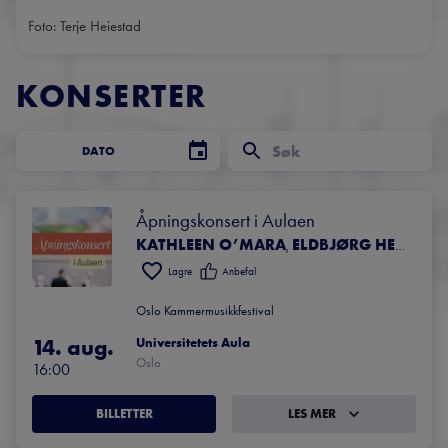
Foto: Terje Heiestad
KONSERTER
DATO
Åpningskonsert i Aulaen
KATHLEEN O’MARA
ELDBJØRG HEMSING
,
Lagre
Anbefal
Oslo Kammermusikkfestival
14. aug.
Universitetets Aula
Oslo
16:00
BILLETTER
LES MER