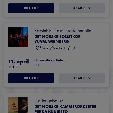
BILLETTER
LES MER
Rossini: Petite messe solennelle
DET NORSKE SOLISTKOR
YUVAL WEINBERG
Lagre
Anbefal
Lytt
11. april
Universitetets Aula
Oslo
16:00
BILLETTER
LES MER
I forlengelse av
DET NORSKE KAMMERORKESTER
PEKKA KUUSISTO