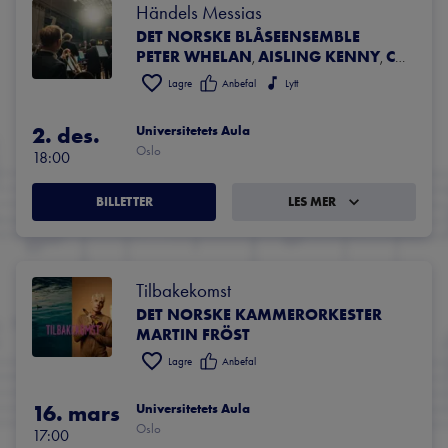
Händels Messias
DET NORSKE BLÅSEENSEMBLE
PETER WHELAN
AISLING KENNY
CHARLOTTE O’HARE
,
,
Lagre
Anbefal
Lytt
2. des.
Universitetets Aula
Oslo
18:00
BILLETTER
LES MER
Tilbakekomst
DET NORSKE KAMMERORKESTER
MARTIN FRÖST
Lagre
Anbefal
16. mars
Universitetets Aula
Oslo
17:00