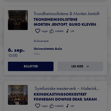
Trondheimsolistene & Morten Jentoft
TRONDHEIMSOLISTENE
MORTEN JENTOFT
GURO KLEVEN HAGEN
,
Lagre
Anbefal
Lytt
Aulaseriene
6. sep.
Universitetets Aula
Oslo
13:00
BILLETTER
LES MER
 Symfoniske mesterverk – Maleriske 
KRINGKASTING​S​ORKESTRET
mysterier
FINNEGAN DOWNIE DEAR
SARAH CHRISTIAN
,
Lagre
Anbefal
Lytt