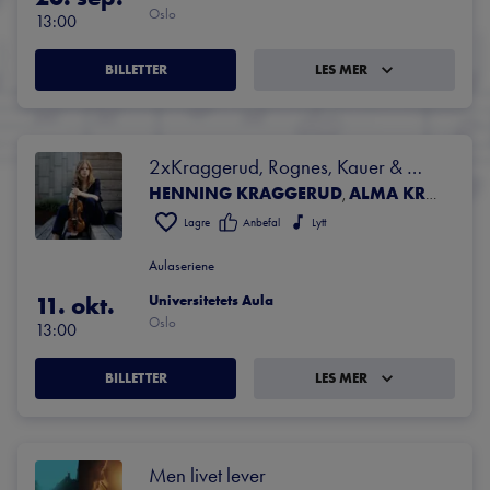
Oslo
13:00
BILLETTER
LES MER
2xKraggerud, Rognes, Kauer & 
HENNING KRAGGERUD
ALMA KRAGGERUD
Hadland
,
Lagre
Anbefal
Lytt
Aulaseriene
11. okt.
Universitetets Aula
Oslo
13:00
BILLETTER
LES MER
Men livet lever