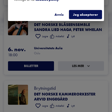
Avvis
Jeg aksepterer
Haydn og Mozart
DET NORSKE BLÅSEENSEMBLE
SANDRA LIED HAGA
PETER WHELAN
,
Lagre
Anbefal
Lytt
6. nov.
Universitetets Aula
Oslo
18:00
BILLETTER
LES MER
Brytningstid
DET NORSKE KAMMERORKESTER
ARVID ENGEGÅRD
Lagre
Anbefal
Lytt