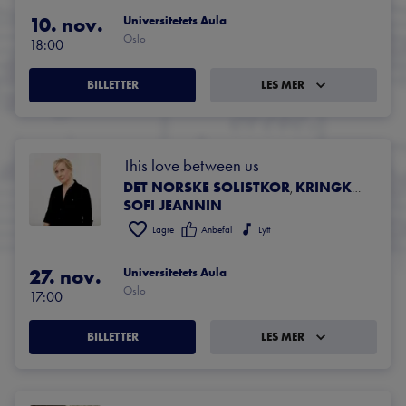
10. nov.
Universitetets Aula
Oslo
18:00
BILLETTER
LES MER
This love between us
DET NORSKE SOLISTKOR
KRINGKASTING​S​ORKESTRET
,
SOFI JEANNIN
Lagre
Anbefal
Lytt
27. nov.
Universitetets Aula
Oslo
17:00
BILLETTER
LES MER