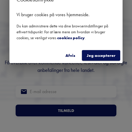
Brug datofilteret for at se tidligere koncerter
Vi bruger cookies på vores hjemmeside
.
Danmarks største
Du kan administrere dette via dine browserindstillinger på
ethvert tidspunkt. For at lære mere om hvordan vi bruger
nyhedsbrev om klassisk
cookies, se venligst vores
cookies policy
.
musik
Afvis
Jeg accepterer
Få overblik over kommende koncerter, festivaler og udvalgte
anbefalinger fra hele landet.
TILMELD