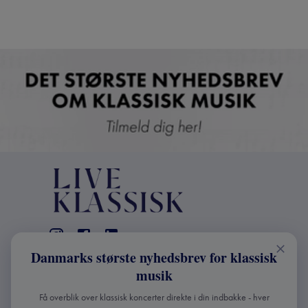
Danmarks største nyhedsbrev for klassisk
KONTAKT
musik
+45 2241 4168
Få overblik over klassisk koncerter direkte i din indbakke - hver
info@liveklassisk.dk