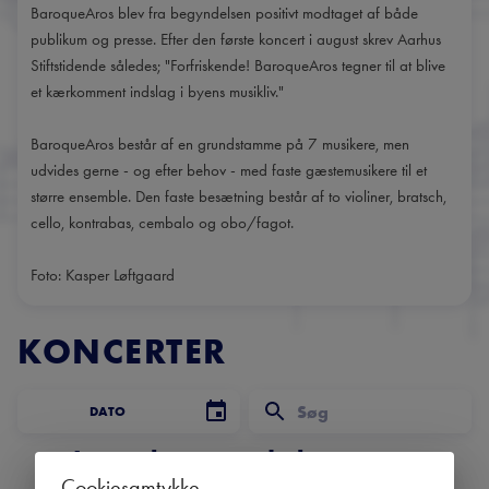
BaroqueAros blev fra begyndelsen positivt modtaget af både
publikum og presse. Efter den første koncert i august skrev Aarhus
Stiftstidende således; "Forfriskende! BaroqueAros tegner til at blive
et kærkomment indslag i byens musikliv."
BaroqueAros består af en grundstamme på 7 musikere, men
udvides gerne - og efter behov - med faste gæstemusikere til et
større ensemble. Den faste besætning består af to violiner, bratsch,
cello, kontrabas, cembalo og obo/fagot.
Foto: Kasper Løftgaard
KONCERTER
DATO
Ingen kommende koncerter
Cookiesamtykke