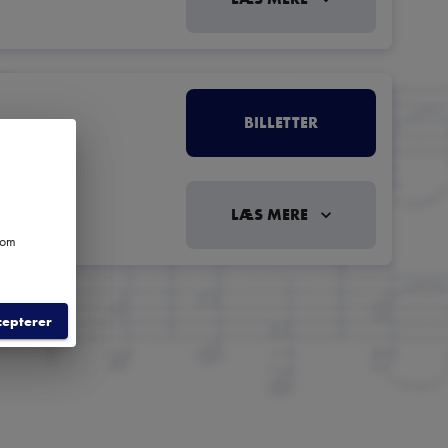
BILLETTER
LÆS MERE
e om
cepterer