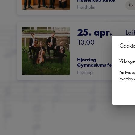
Kam
Hørsholm
25. apr.
Lai
LA
13:00
Cooki
Hjørring 
Vi brug
Gymnasiums festsal
Kam
Hjørring
Du kan ad
hvordan v