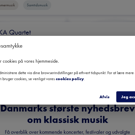
mermusik
Samtidsmusik
KA Quartet
IKA QUARTET
esamtykke
Gem
Anbefal
er cookies på vores hjemmeside
.
mermusik
ministrere dette via dine browserindstillinger på ethvert tidspunkt. For at lære mer
i bruger cookies, se venligst vores
cookies policy
.
Afvis
Jeg ac
Danmarks største nyhedsbrev
om klassisk musik
Få overblik over kommende koncerter, festivaler og udvalgte