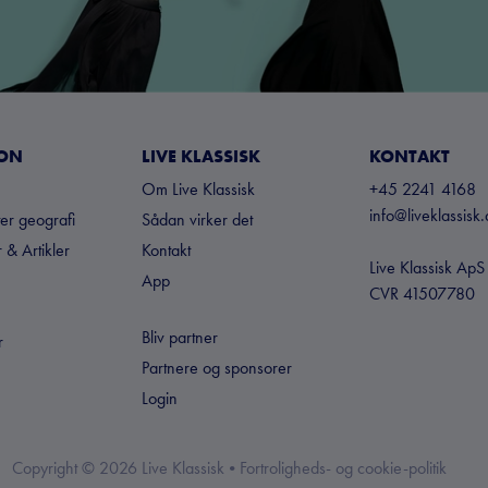
ION
LIVE KLASSISK
KONTAKT
Om Live Klassisk
+45 2241 4168
info@liveklassisk.
ter geografi
Sådan virker det
 & Artikler
Kontakt
Live Klassisk ApS
App
CVR 41507780
Bliv partner
r
Partnere og sponsorer
Login
Copyright ©
2026
Live Klassisk •
Fortroligheds- og cookie-politik