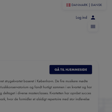
DANMARK
|
DANSK
Log ind
GÅ TIL HJEMMESIDE
et strygekvartet baseret i København. De fire musikere mødte
sikkonservatorium og fandt hurtigt sammen i en kvartet og har
deltaget i diverse masterclasses. Kvartetten har opnået succes
k, hvor de formidler et alsidigt repertoire med stor indlevelse