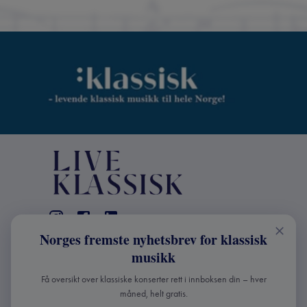
Norges fremste nyhetsbrev for klassisk
KONTAKT
musikk
Live Klassisk: +47 98670803
Få oversikt over klassiske konserter rett i innboksen din – hver
info@liveklassisk.no
måned, helt gratis.