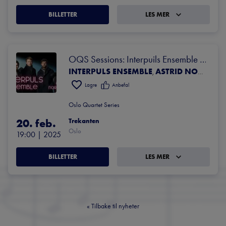
BILLETTER
LES MER
OQS Sessions: Interpuils Ensemble 
INTERPULS ENSEMBLE
ASTRID NORDSTAD
feat. Astrid Nordstad
,
Lagre
Anbefal
Oslo Quartet Series
20. feb.
Trekanten
Oslo
19:00
 | 
2025
BILLETTER
LES MER
«
Tilbake til nyheter