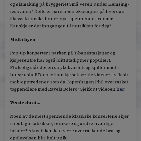
og ølsmaking på bryggeriet Små Vesen under Hemsing-
festivalen? Dette er bare noen eksempler på hvordan
klassisk musikk finner nye, spennende arenaer.
Kanskje er det inngangen til musikken for deg?
Midt i byen
Pop-up konserter i parker, på T-banestasjoner og
kjøpesentre har også blitt stadig mer populært.
Plutselig står det en strykekvartett og spiller midt i
lunsjrushet! Du har kanskje sett virale videoer av flash
mob-opptredener, som da Copenhagen Phil overrasket
togpendlere med Ravels Bolero? Sjekk ut videoen
her!
Visste du at...
Noen av de mest spennende klassiske konsertene skjer
i nedlagte fabrikker, bunkere og andre uvanlige
lokaler? Akustikken kan være overraskende bra, og
opplevelsen blir helt unik.