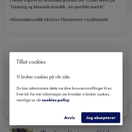
I neste utgave av Klassikerguiden ser vi nærmere på
"Gaming og klassisk musikk - en perfekt match"
#klassiskmusikk #kultur #konserter #nyklassisk
Operapub på Grønland Boulebar
Tillat cookies
ELISE BREKKE
KRISTOFFER NORDAL
OLGA
,
,
Lagre
Anbefal
Vi bruker cookies på vår side
.
8. feb.
Grønland Boulebar & Spiseri
Du kan administrere dette via dine browserinnstillinger til en
Oslo
18:00
 | 
2025
hver tid. For mer informasjon om hvordan vi bruker cookies,
vennligst se vår
cookies policy
.
BILLETTER
LES MER
Avvis
Jeg aksepterer