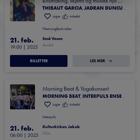
Ølsmaking, skjemt og musikk hjå 
THIBAUT GARCIA
JADRAN DUNCUMB
AD
Små Vesen
,
,
Lagre
Anbefal
Hemsingfestivalen
21. feb.
Små Vesen
Aurdal
19:00
 | 
2025
BILLETTER
LES MER
Morning Beat & Yogakonsert
MORNING BEAT
INTERPULS ENSEMBLE
T
,
,
Lagre
Anbefal
Interpuls
21. feb.
Kulturkirken Jakob
Oslo
06:00
 | 
2025