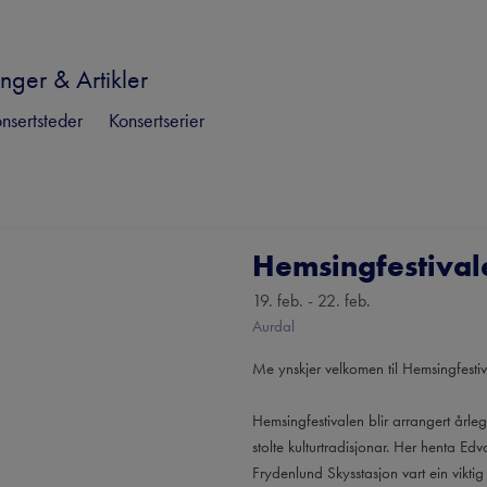
nger & Artikler
nsertsteder
Konsertserier
Hemsingfestival
19. feb. - 22. feb.
Aurdal
Me ynskjer velkomen til Hemsingfesti
Hemsingfestivalen blir arrangert årle
stolte kulturtradisjonar. Her henta E
Frydenlund Skysstasjon vart ein viktig