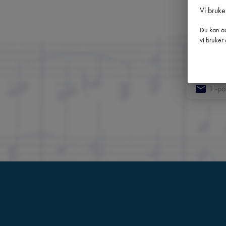
Vi bruke
Du kan ad
Få 
vi bruker 