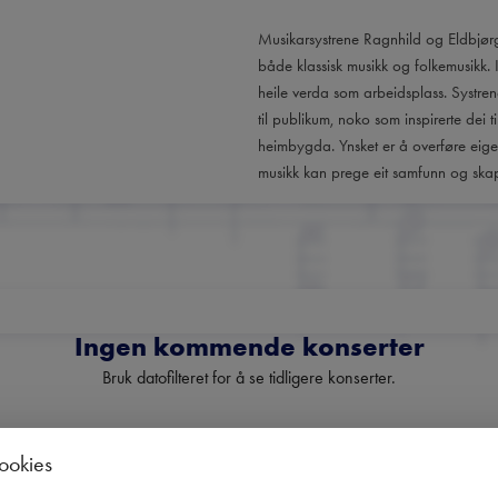
Musikarsystrene Ragnhild og Eldbjørg
både klassisk musikk og folkemusikk. 
heile verda som arbeidsplass. Systre
til publikum, noko som inspirerte dei t
heimbygda. Ynsket er å overføre eigen
musikk kan prege eit samfunn og skape 
Ingen kommende konserter
Bruk datofilteret for å se tidligere konserter.
cookies
Norges fremste nyhetsbrev o