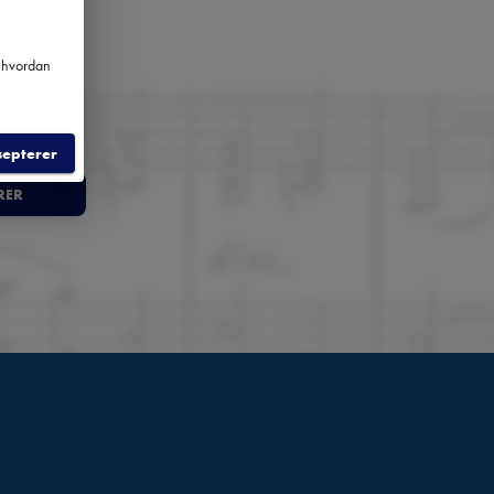
m hvordan
nger
septerer
RER