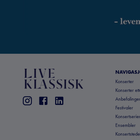
NAVIGAS
Konserter
Konserter et
Anbefalinger
Festivaler
Konsertserie
Ensembler
Konsertstede