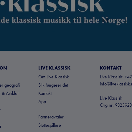
JON
LIVE KLASSISK
KONTAKT
Om Live Klassisk
Live Klassisk: 
info@liveklassisk
ter geografi
Slik fungerer det
 & Artikler
Kontakt
Live Klassisk
App
Org nr: 932392
r
Partneravtaler
Støttespillere
r