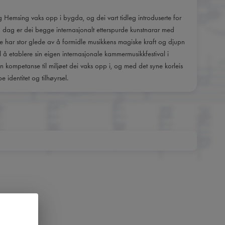
 Hemsing vaks opp i bygda, og dei vart tidleg introduserte for
I dag er dei begge internasjonalt etterspurde kunstnarar med
ne har stor glede av å formidle musikkens magiske kraft og djupn
il å etablere sin eigen internasjonale kammermusikkfestival i
 kompetanse til miljøet dei vaks opp i, og med det syne korleis
identitet og tilhøyrsel.
m