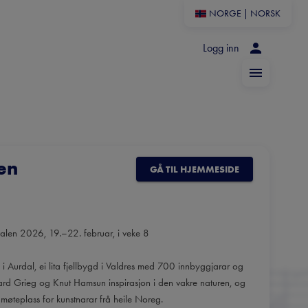
NORGE
|
NORSK
Logg inn
en
GÅ TIL HJEMMESIDE
valen 2026, 19.–22. februar, i veke 8
g i Aurdal, ei lita fjellbygd i Valdres med 700 innbyggjarar og
dvard Grieg og Knut Hamsun inspirasjon i den vakre naturen, og
 møteplass for kunstnarar frå heile Noreg.