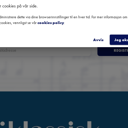
r cookies på vår side
.
klassisk musikk
ministrere dette via dine browserinnstillinger til en hver tid. For mer informasjon o
oversikt over kommende konserter, festivaler og utvalgte anbefali
cookies, vennligst se vår
cookies policy
.
fra hele landet.
Avvis
Jeg ak
REGIST