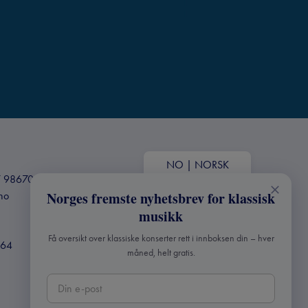
NO
|
NORSK
+47 98670803
.no
Norges fremste nyhetsbrev for klassisk
musikk
Få oversikt over klassiske konserter rett i innboksen din – hver
364
måned, helt gratis.